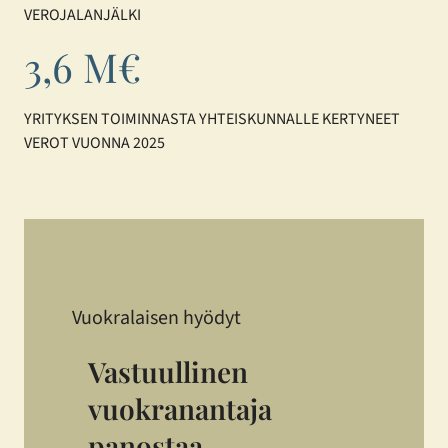
VEROJALANJÄLKI
3,6 M€
YRITYKSEN TOIMINNASTA YHTEISKUNNALLE KERTYNEET
VEROT VUONNA 2025
Vuokralaisen hyödyt
Vastuullinen
vuokranantaja
panostaa