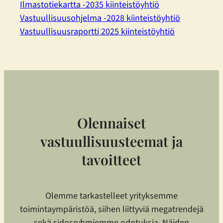
Ilmastotiekartta -2035 kiinteistöyhtiö
Vastuullisuusohjelma -2028 kiinteistöyhtiö
Vastuullisuusraportti 2025 kiinteistöyhtiö
Olennaiset
vastuullisuusteemat ja
tavoitteet
Olemme tarkastelleet yrityksemme
toimintaympäristöä, siihen liittyviä megatrendejä
sekä sidosryhmiemme odotuksia. Näiden