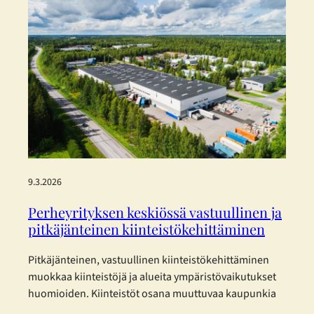
9.3.2026
Perheyrityksen keskiössä vastuullinen ja
pitkäjänteinen kiinteistökehittäminen
Pitkäjänteinen, vastuullinen kiinteistökehittäminen
muokkaa kiinteistöjä ja alueita ympäristövaikutukset
huomioiden. Kiinteistöt osana muuttuvaa kaupunkia
Kiinteistöjen rooli kaupunkien ja elinkeinoelämän