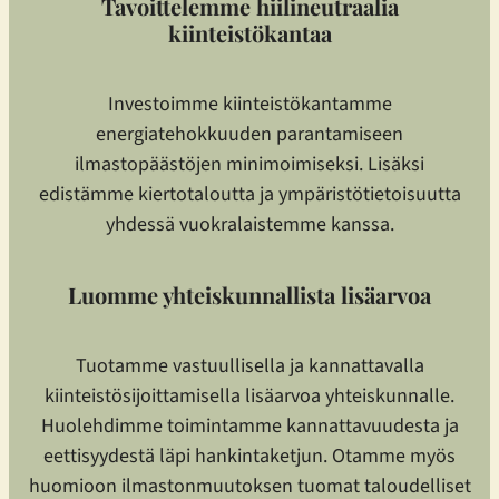
Tavoittelemme hiilineutraalia
kiinteistökantaa
Investoimme kiinteistökantamme
energiatehokkuuden parantamiseen
ilmastopäästöjen minimoimiseksi. Lisäksi
edistämme kiertotaloutta ja ympäristötietoisuutta
yhdessä vuokralaistemme kanssa.
Luomme yhteiskunnallista lisäarvoa
Tuotamme vastuullisella ja kannattavalla
kiinteistösijoittamisella lisäarvoa yhteiskunnalle.
Huolehdimme toimintamme kannattavuudesta ja
eettisyydestä läpi hankintaketjun. Otamme myös
huomioon ilmastonmuutoksen tuomat taloudelliset