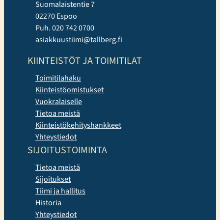
Suomalaistentie 7
02270 Espoo
Puh. 020 742 0700
asiakkuustiimi@tallberg.fi
KIINTEISTÖT JA TOIMITILAT
Toimitilahaku
Kiinteistöomistukset
Vuokralaiselle
Tietoa meistä
Kiinteistökehityshankkeet
Yhteystiedot
SIJOITUSTOIMINTA
Tietoa meistä
Sijoitukset
Tiimi ja hallitus
Historia
Yhteystiedot