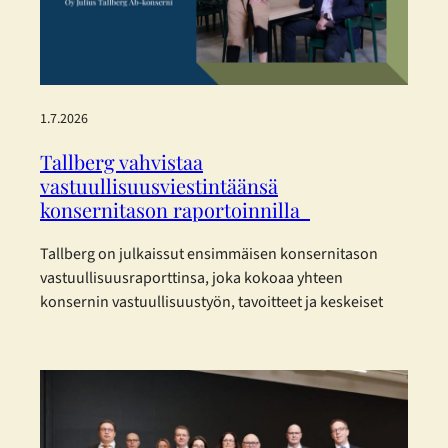
1.7.2026
Tallberg vahvistaa
vastuullisuusviestintäänsä
konsernitason raportoinnilla
Tallberg on julkaissut ensimmäisen konsernitason
vastuullisuusraporttinsa, joka kokoaa yhteen
konsernin vastuullisuustyön, tavoitteet ja keskeiset
kehitystoimenpiteet vuodelta 2025. Raportti on
laadittu eurooppalaisia kestävyysraportoinnin
standardeja mukaillen. Tallberg ei kuulu lakisääteisen
kestävyysraportoinnin piiriin, mutta on päättänyt
raportoida vastuullisuudestaan vapaaehtoisesti.
Konsernin vastuullisuusraportti on laadittu mukaillen