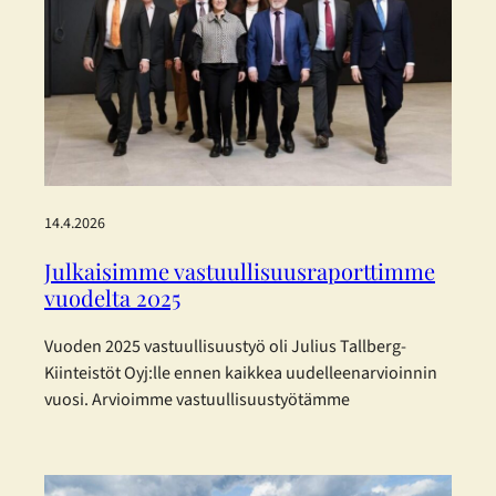
EFRAG:n (European Financial Reporting Advisory
Group) joulukuussa 2025 julkaisemia
yksinkertaistettuja ESRS-standardeja. Päätös perustuu
haluun…
14.4.2026
Julkaisimme vastuullisuusraporttimme
vuodelta 2025
Vuoden 2025 vastuullisuustyö oli Julius Tallberg-
Kiinteistöt Oyj:lle ennen kaikkea uudelleenarvioinnin
vuosi. Arvioimme vastuullisuustyötämme
kokonaisuutena, tunnistimme keskeiset
kehityskohteet ja päivitimme vastuullisuusohjelman,