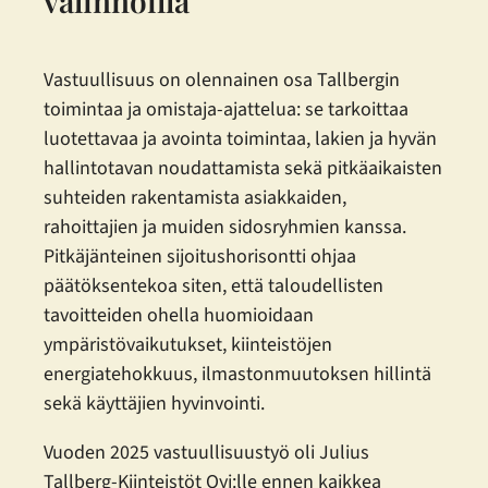
valinnoilla
Vastuullisuus on olennainen osa Tallbergin
toimintaa ja omistaja-ajattelua: se tarkoittaa
luotettavaa ja avointa toimintaa, lakien ja hyvän
hallintotavan noudattamista sekä pitkäaikaisten
suhteiden rakentamista asiakkaiden,
rahoittajien ja muiden sidosryhmien kanssa.
Pitkäjänteinen sijoitushorisontti ohjaa
päätöksentekoa siten, että taloudellisten
tavoitteiden ohella huomioidaan
ympäristövaikutukset, kiinteistöjen
energiatehokkuus, ilmastonmuutoksen hillintä
sekä käyttäjien hyvinvointi.
Vuoden 2025 vastuullisuustyö oli Julius
Tallberg-Kiinteistöt Oyj:lle ennen kaikkea