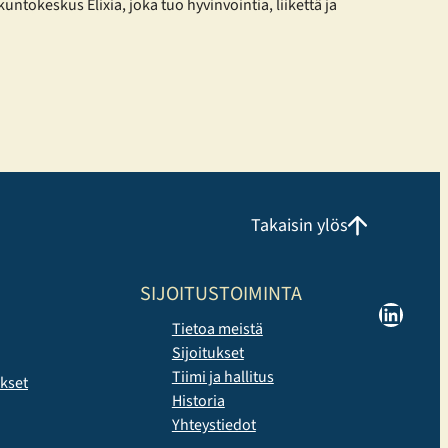
kuntokeskus Elixia, joka tuo hyvinvointia, liikettä ja
yhteisöllisyyttä osaksi kaupunkilaisten arkea.
Monipuolista treeniä eri tarpeisiin Elixia Lielahti tarjoaa
erinomaisen mahdollisuuden kuntosaliharjoitteluun ja
panostaa erityisesti monipuoliseen
ryhmäliikuntatarjontaan. Liikuntakeskuksessa voi
harjoitella omatoimisesti, osallistua Cycling, Indoor
Running ja Performance Hyrox tunneille tai valita
perinteisempiä, tutumpia ryhmäliikuntatunteja.
Uutuuksista erityisen suosittuja ovat…
Takaisin ylös
SIJOITUSTOIMINTA
LinkedIn
Tietoa meistä
Sijoitukset
Tiimi ja hallitus
ukset
Historia
Yhteystiedot