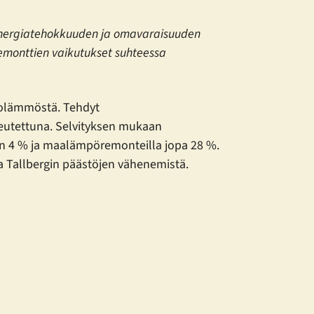
 energiatehokkuuden ja omavaraisuuden
emonttien vaikutukset suhteessa
ukolämmöstä. Tehdyt
eutettuna. Selvityksen mukaan
in 4 % ja maalämpöremonteilla jopa 28 %.
a Tallbergin päästöjen vähenemistä.