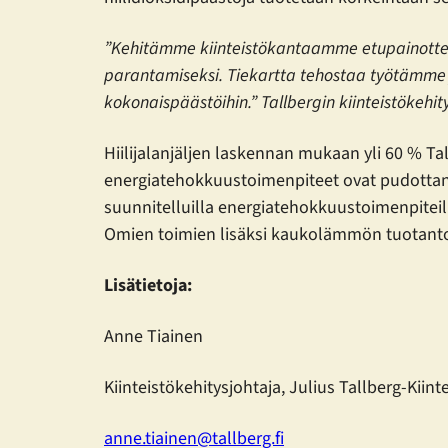
”Kehitämme kiinteistökantaamme etupainottei
parantamiseksi. Tiekartta tehostaa työtämme 
kokonaispäästöihin.” Tallbergin kiinteistökehi
Hiilijalanjäljen laskennan mukaan yli 60 % T
energiatehokkuustoimenpiteet ovat pudottane
suunnitelluilla energiatehokkuustoimenpitei
Omien toimien lisäksi kaukolämmön tuotantota
Lisätietoja:
Anne Tiainen
Kiinteistökehitysjohtaja, Julius Tallberg-Kiinte
anne.tiainen@tallberg.fi