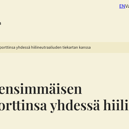
EN
V
a
porttinsa yhdessä hiilineutraaliuden tiekartan kanssa
i ensimmäisen
orttinsa yhdessä hiil