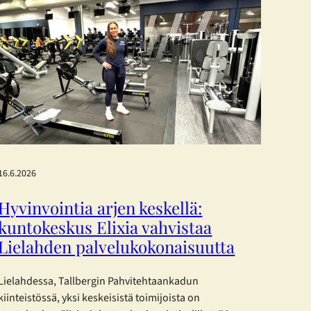
16.6.2026
Hyvinvointia arjen keskellä:
kuntokeskus Elixia vahvistaa
Lielahden palvelukokonaisuutta
Lielahdessa, Tallbergin Pahvitehtaankadun
kiinteistössä, yksi keskeisistä toimijoista on