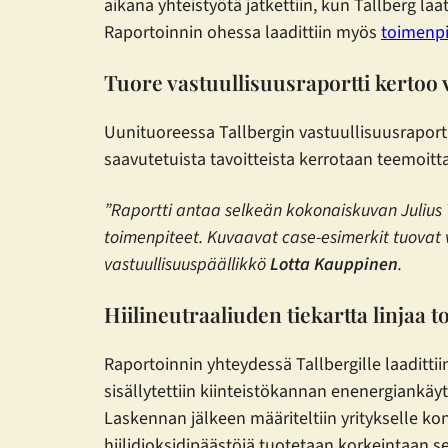
aikana yhteistyötä jatkettiin, kun Tallberg l
Raportoinnin ohessa laadittiin myös
toimenp
Tuore vastuullisuusraportti kertoo 
Uunituoreessa Tallbergin vastuullisuusraport
saavutetuista tavoitteista kerrotaan teemoitta
”Raportti antaa selkeän kokonaiskuvan Julius Ta
toimenpiteet. Kuvaavat case-esimerkit tuovat v
vastuullisuuspäällikkö
Lotta Kauppinen
.
Hiilineutraaliuden tiekartta linjaa t
Raportoinnin yhteydessä Tallbergille laadittiin 
sisällytettiin kiinteistökannan enenergiankä
Laskennan jälkeen määriteltiin yritykselle kon
hiilidioksidipäästöjä tuotetaan korkeintaan se