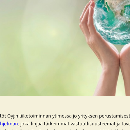
stöt Oyj:n liiketoiminnan ytimessä jo yrityksen perustamises
ohjelman
, joka linjaa tärkeimmät vastuullisuusteemat ja tav