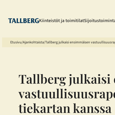
Siirry
sisältöön
Kiinteistöt ja toimitilat
Sijoitustoimint
Etusivu
Ajankohtaista
Tallberg julkaisi ensimmäisen vastuullisuusra
Tallberg julkais
vastuullisuusrap
tiekartan kanssa