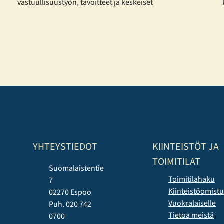
vastuullisuustyön, tavoitteet ja keskeiset
kehitystoimenpiteet vuodelta 2025. Raportti on laadittu
eurooppalaisia kestävyysraportoinnin standardeja
mukaillen. Tallberg ei kuulu lakisääteisen
kestävyysraportoinnin piiriin, mutta on päättänyt
raportoida vastuullisuudestaan vapaaehtoisesti.
Konsernin vastuullisuusraportti on laadittu mukaillen
EFRAG:n (European Financial Reporting Advisory Group)
joulukuussa 2025 julkaisemia yksinkertaistettuja ESRS-
standardeja. Päätös perustuu haluun…
YHTEYSTIEDOT
KIINTEISTÖT JA
TOIMITILAT
Suomalaistentie
Toimitilahaku
7
Kiinteistöomist
02270 Espoo
Vuokralaiselle
Puh. 020 742
Tietoa meistä
0700