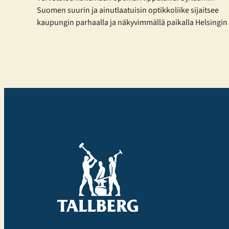
Suomen suurin ja ainutlaatuisin optikkoliike sijaitsee
kaupungin parhaalla ja näkyvimmällä paikalla Helsingin
sydämessä – ja nyt se on laajentunut entisestään.
Toukokuisen laajennuksen myötä Synsamin
lippulaivaliike tarjoaa huikeat 423 m² täyden palvelun
optiikkaa aivan Aleksanterinkadun ytimessä. Enemmän
tilaa, enemmän valikoimaa ja entistä parempaa palvelua
– kaikki asiakkaan parhaaksi. Uudistetut tilat,
sujuvampi…