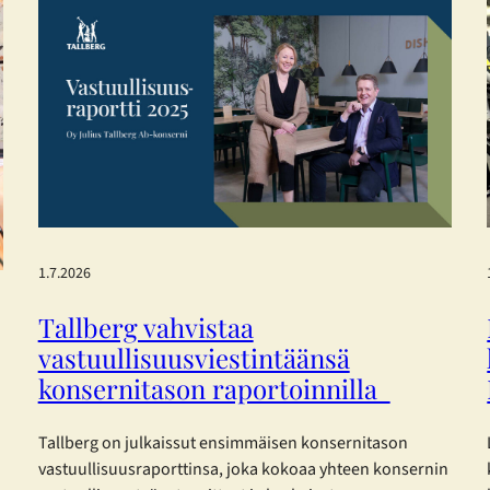
1.7.2026
Tallberg vahvistaa
vastuullisuusviestintäänsä
konsernitason raportoinnilla
Tallberg on julkaissut ensimmäisen konsernitason
vastuullisuusraporttinsa, joka kokoaa yhteen konsernin