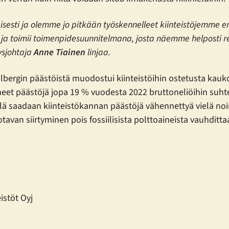
sesti ja olemme jo pitkään työskennelleet kiinteistöjemme
ja toimii toimenpidesuunnitelmana, josta näemme helposti r
tysjohtaja
Anne Tiainen
linjaa.
allbergin päästöistä muodostui kiinteistöihin ostetusta ka
et päästöjä jopa 19 % vuodesta 2022 bruttoneliöihin suht
llä saadaan kiinteistökannan päästöjä vähennettyä vielä no
van siirtyminen pois fossiilisista polttoaineista vauhditta
istöt Oyj