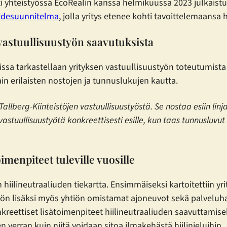
aati yhteistyössä EcoRealin kanssa helmikuussa 2023 julkaist
idesuunnitelma
, jolla yritys etenee kohti tavoittelemaansa h
vastuullisuustyön saavutuksista
issa tarkastellaan yrityksen vastuullisuustyön toteutumista
in erilaisten nostojen ja tunnuslukujen kautta.
llberg-Kiinteistöjen vastuullisuustyöstä. Se nostaa esiin linj
astuullisuustyötä konkreettisesti esille, kun taas tunnusluvu
oimenpiteet tuleville vuosille
hiilineutraaliuden tiekartta. Ensimmäiseksi kartoitettiin yrit
ytön lisäksi myös yhtiön omistamat ajoneuvot sekä palveluha
kreettiset lisätoimenpiteet hiilineutraaliuden saavuttamiseks
n verran kuin niitä voidaan sitoa ilmakehästä hiilinieluihin.