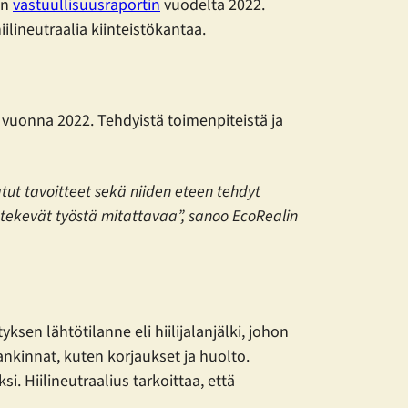
un
vastuullisuusraportin
vuodelta 2022.
iilineutraalia kiinteistökantaa.
 vuonna 2022. Tehdyistä toimenpiteistä ja
atut tavoitteet sekä niiden eteen tehdyt
t tekevät työstä mitattavaa”, sanoo EcoRealin
yksen lähtötilanne eli hiilijalanjälki, johon
nkinnat, kuten korjaukset ja huolto.
i. Hiilineutraalius tarkoittaa, että