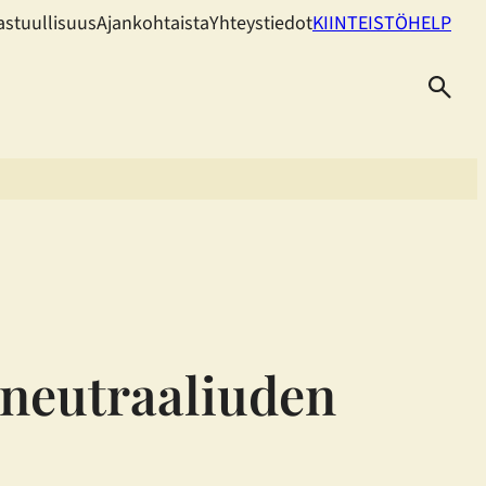
astuullisuus
Ajankohtaista
Yhteystiedot
KIINTEISTÖHELP
ineutraaliuden