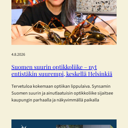
4.8.2026
Suomen suurin optikkoliike – nyt
entistäkin suurempi, keskellä Helsinkiä
Tervetuloa kokemaan optiikan lippulaiva. Synsamin
Suomen suurin ja ainutlaatuisin optikkoliike sijaitsee
kaupungin parhaalla ja näkyvimmällä paikalla
Helsingin sydämessä – ja nyt se on laajentunut
entisestään. Toukokuisen laajennuksen myötä
Synsamin lippulaivaliike tarjoaa huikeat 423 m² täyden
palvelun optiikkaa aivan Aleksanterinkadun ytimessä.