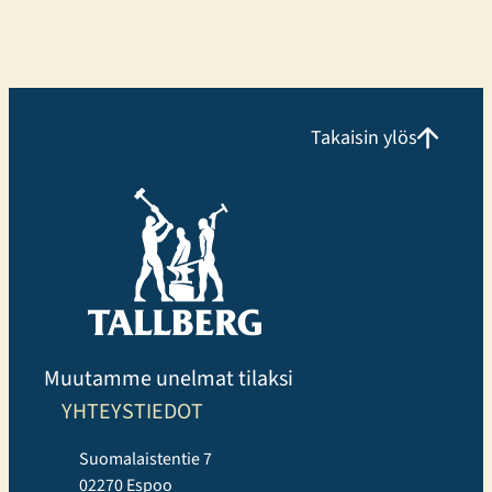
yhteisöllisyyttä osaksi kaupunkilaisten arkea.
Monipuolista treeniä eri tarpeisiin Elixia Lielahti
tarjoaa erinomaisen mahdollisuuden
kuntosaliharjoitteluun ja panostaa erityisesti
monipuoliseen ryhmäliikuntatarjontaan.
Takaisin ylös
Liikuntakeskuksessa voi harjoitella omatoimisesti,
osallistua Cycling, Indoor Running ja Performance
Hyrox tunneille tai valita perinteisempiä, tutumpia
ryhmäliikuntatunteja. Uutuuksista erityisen suosittuja
ovat…
Muutamme unelmat tilaksi
YHTEYSTIEDOT
Suomalaistentie 7
02270 Espoo