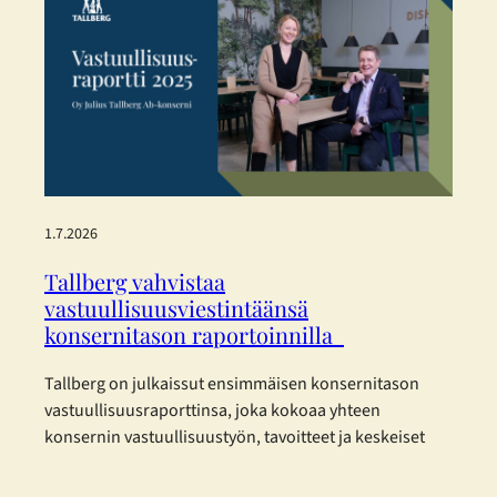
Enemmän tilaa, enemmän valikoimaa ja entistä
parempaa palvelua – kaikki asiakkaan parhaaksi.
Uudistetut tilat, sujuvampi…
1.7.2026
Tallberg vahvistaa
vastuullisuusviestintäänsä
konsernitason raportoinnilla
Tallberg on julkaissut ensimmäisen konsernitason
vastuullisuusraporttinsa, joka kokoaa yhteen
konsernin vastuullisuustyön, tavoitteet ja keskeiset
kehitystoimenpiteet vuodelta 2025. Raportti on
laadittu eurooppalaisia kestävyysraportoinnin