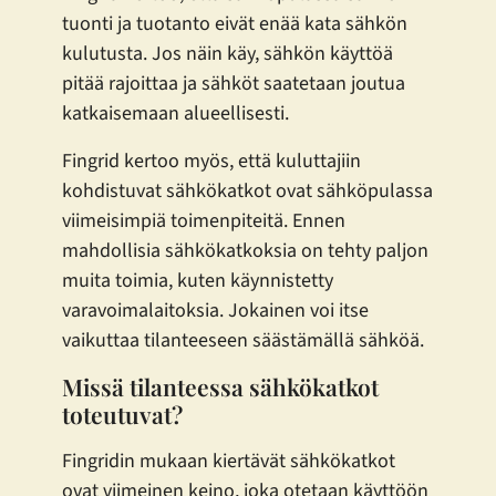
tuonti ja tuotanto eivät enää kata sähkön
kulutusta. Jos näin käy, sähkön käyttöä
pitää rajoittaa ja sähköt saatetaan joutua
katkaisemaan alueellisesti.
Fingrid kertoo myös, että kuluttajiin
kohdistuvat sähkökatkot ovat sähköpulassa
viimeisimpiä toimenpiteitä. Ennen
mahdollisia sähkökatkoksia on tehty paljon
muita toimia, kuten käynnistetty
varavoimalaitoksia. Jokainen voi itse
vaikuttaa tilanteeseen säästämällä sähköä.
Missä tilanteessa sähkökatkot
toteutuvat?
Fingridin mukaan kiertävät sähkökatkot
ovat viimeinen keino, joka otetaan käyttöön