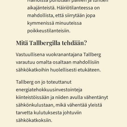
Häiriöissä puhutaan päivien ja tuntien
aikajänteistä. Häiriötilanteessa on
mahdollista, että siirrytään jopa
kymmenissä minuuteissa
poikkeustilanteisiin.
Mitä Tallbergilla tehdään?
Vastuullisena vuokranantajana Tallberg
varautuu omalta osaltaan mahdollisiin
sähkökatkoihin huolellisesti etukäteen.
Tallberg on jo toteuttanut
energiatehokkuusinvestointeja
kiinteistöissään ja niiden avulla vähentänyt
sähkönkulustaan, mikä vähentää yleistä
tarvetta kulutuksesta johtuviin
sähkökatkoksiin.