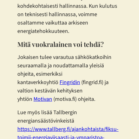
kohdekohtaisesti hallinnassa. Kun kulutus
on teknisesti hallinnassa, voimme
osaltamme vaikuttaa arkiseen
energiatehokkuuteen.
Mitä vuokralainen voi tehdä?
Jokaisen tulee varautua sähkökatkoihin
seuraamalla ja noudattamalla yleisiä
ohjeita, esimerkiksi
kantaverkkoyhtiö
Fingridin
(fingrid.fi) ja
valtion kestävän kehityksen
yhtiön
Motivan
(motiva.fi) ohjeita.
Lue myös lisää Tallbergin
energiansäästövinkeistä
https://www.tallberg.fi/ajankohtaista/fiksu-
toimii-energiaviisaasti-ja-ymparistoa-