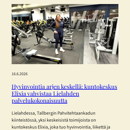
standardeja mukaillen. Tallberg ei kuulu lakisääteisen
kestävyysraportoinnin piiriin, mutta on päättänyt
raportoida vastuullisuudestaan vapaaehtoisesti.
Konsernin vastuullisuusraportti on laadittu mukaillen
EFRAG:n (European Financial Reporting Advisory
Group) joulukuussa 2025 julkaisemia
yksinkertaistettuja ESRS-standardeja. Päätös perustuu
haluun…
16.6.2026
Hyvinvointia arjen keskellä: kuntokeskus
Elixia vahvistaa Lielahden
palvelukokonaisuutta
Lielahdessa, Tallbergin Pahvitehtaankadun
kiinteistössä, yksi keskeisistä toimijoista on
kuntokeskus Elixia, joka tuo hyvinvointia, liikettä ja