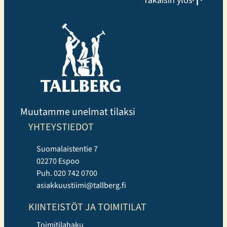
Takaisin ylös
Muutamme unelmat tilaksi
YHTEYSTIEDOT
Suomalaistentie 7
02270 Espoo
Puh. 020 742 0700
asiakkuustiimi@tallberg.fi
KIINTEISTÖT JA TOIMITILAT
Toimitilahaku