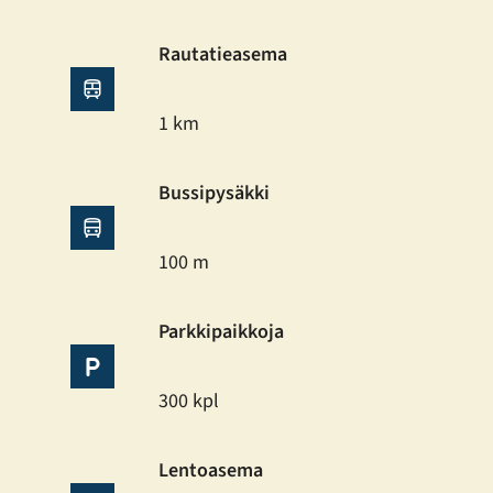
Rautatieasema
1 km
Bussipysäkki
100 m
Parkkipaikkoja
300 kpl
Lentoasema