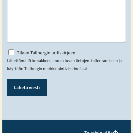
N
Tilaan Tallbergin uutiskirjeen
i
Lähettämällä lomakkeen annan luvan tietojeni tallentamiseen ja
m
käyttöön Tallbergin markkinointiviestinnässä.
e
t
ö
n