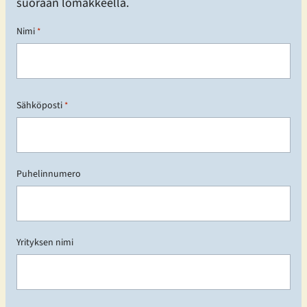
suoraan lomakkeella.
Nimi
*
E
t
Sähköposti
*
u
n
i
m
Puhelinnumero
i
Yrityksen nimi