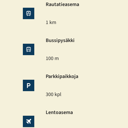
Rautatieasema
1 km
Bussipysäkki
100 m
Parkkipaikkoja
300 kpl
Lentoasema