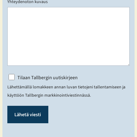
Yhteydenoton kuvaus
N
Tilaan Tallbergin uutiskirjeen
i
Lähettämällä lomakkeen annan luvan tietojeni tallentamiseen ja
m
e
käyttöön Tallbergin markkinointiviestinnässä.
t
ö
n