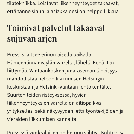
tilatekniikka. Loistavat liikenneyhteydet takaavat,
että tänne sinun ja asiakkaidesi on helppo liikkua.
Toimivat palvelut takaavat
sujuvan arjen
Pressi sijaitsee erinomaisella paikalla
Hämeenlinnanväylän varrella, lähellä Kehä III:n
liittymää. Vantaankosken juna-aseman läheisyys
mahdollistaa helpon liikkumisen Helsingin
keskustaan ja Helsinki-Vantaan lentokentälle.
Suurten teiden risteyksessä, hyvien
liikenneyhteyksien varrella on aitiopaikka
yrityksellesi sekä näkyvyyden, että työntekijöiden ja
vieraiden liikkumisen kannalta.
Pressissä vuokralaisen on helppo viihtyä. Kohteessa