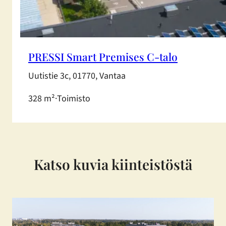
PRESSI Smart Premises C-talo
Uutistie 3c, 01770, Vantaa
328 m²
·
Toimisto
Katso kuvia kiinteistöstä