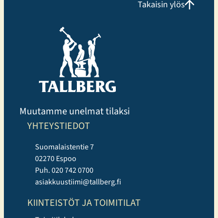
Takaisin ylös
Liikuntakeskuksessa voi harjoitella omatoimisesti,
osallistua Cycling, Indoor Running ja Performance
Hyrox tunneille tai valita perinteisempiä, tutumpia
ryhmäliikuntatunteja. Uutuuksista erityisen suosittuja
ovat…
Muutamme unelmat tilaksi
YHTEYSTIEDOT
Suomalaistentie 7
02270 Espoo
Puh. 020 742 0700
asiakkuustiimi@tallberg.fi
KIINTEISTÖT JA TOIMITILAT