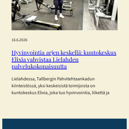
Group) joulukuussa 2025 julkaisemia
yksinkertaistettuja ESRS-standardeja. Päätös perustuu
haluun…
16.6.2026
Hyvinvointia arjen keskellä: kuntokeskus
Elixia vahvistaa Lielahden
palvelukokonaisuutta
Lielahdessa, Tallbergin Pahvitehtaankadun
kiinteistössä, yksi keskeisistä toimijoista on
kuntokeskus Elixia, joka tuo hyvinvointia, liikettä ja
yhteisöllisyyttä osaksi kaupunkilaisten arkea.
Monipuolista treeniä eri tarpeisiin Elixia Lielahti
tarjoaa erinomaisen mahdollisuuden
kuntosaliharjoitteluun ja panostaa erityisesti
monipuoliseen ryhmäliikuntatarjontaan.