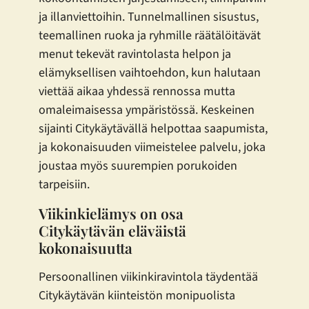
ja illanviettoihin. Tunnelmallinen sisustus,
teemallinen ruoka ja ryhmille räätälöitävät
menut tekevät ravintolasta helpon ja
elämyksellisen vaihtoehdon, kun halutaan
viettää aikaa yhdessä rennossa mutta
omaleimaisessa ympäristössä. Keskeinen
sijainti Citykäytävällä helpottaa saapumista,
ja kokonaisuuden viimeistelee palvelu, joka
joustaa myös suurempien porukoiden
tarpeisiin.
Viikinkielämys on osa
Citykäytävän eläväistä
kokonaisuutta
Persoonallinen viikinkiravintola täydentää
Citykäytävän kiinteistön monipuolista