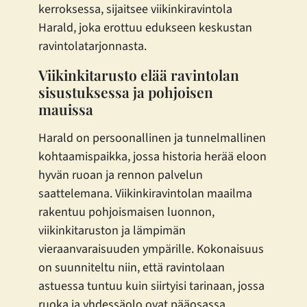
kerroksessa, sijaitsee viikinkiravintola
Harald, joka erottuu edukseen keskustan
ravintolatarjonnasta.
Viikinkitarusto elää ravintolan
sisustuksessa ja pohjoisen
mauissa
Harald on persoonallinen ja tunnelmallinen
kohtaamispaikka, jossa historia herää eloon
hyvän ruoan ja rennon palvelun
saattelemana. Viikinkiravintolan maailma
rakentuu pohjoismaisen luonnon,
viikinkitaruston ja lämpimän
vieraanvaraisuuden ympärille. Kokonaisuus
on suunniteltu niin, että ravintolaan
astuessa tuntuu kuin siirtyisi tarinaan, jossa
ruoka ja yhdessäolo ovat pääosassa.