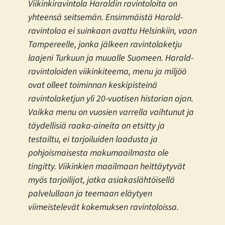
Viikinkiravintola Haraldin ravintoloita on
yhteensä seitsemän. Ensimmäistä Harald-
ravintolaa ei suinkaan avattu Helsinkiin, vaan
Tampereelle, jonka jälkeen ravintolaketju
laajeni Turkuun ja muualle Suomeen. Harald-
ravintoloiden viikinkiteema, menu ja miljöö
ovat olleet toiminnan keskipisteinä
ravintolaketjun yli 20-vuotisen historian ajan.
Vaikka menu on vuosien varrella vaihtunut ja
täydellisiä raaka-aineita on etsitty ja
testailtu, ei tarjoiluiden laadusta ja
pohjoismaisesta makumaailmasta ole
tingitty. Viikinkien maailmaan heittäytyvät
myös tarjoilijat, jotka asiakaslähtöisellä
palvelullaan ja teemaan eläytyen
viimeistelevät kokemuksen ravintoloissa.