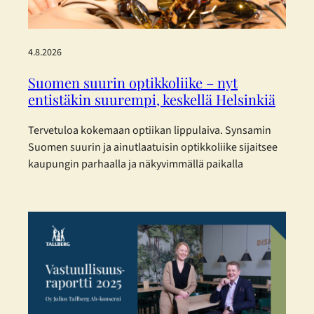
4.8.2026
Suomen suurin optikkoliike – nyt
entistäkin suurempi, keskellä Helsinkiä
Tervetuloa kokemaan optiikan lippulaiva. Synsamin
Suomen suurin ja ainutlaatuisin optikkoliike sijaitsee
kaupungin parhaalla ja näkyvimmällä paikalla
Helsingin sydämessä – ja nyt se on laajentunut
entisestään. Toukokuisen laajennuksen myötä
Synsamin lippulaivaliike tarjoaa huikeat 423 m² täyden
palvelun optiikkaa aivan Aleksanterinkadun ytimessä.
Enemmän tilaa, enemmän valikoimaa ja entistä
parempaa palvelua – kaikki asiakkaan parhaaksi.
Uudistetut tilat, sujuvampi…