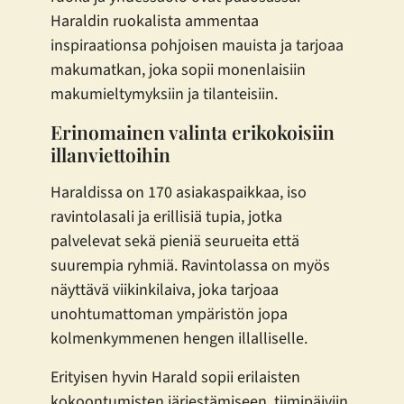
Haraldin ruokalista ammentaa
inspiraationsa pohjoisen mauista ja tarjoaa
makumatkan, joka sopii monenlaisiin
makumieltymyksiin ja tilanteisiin.
Erinomainen valinta erikokoisiin
illanviettoihin
Haraldissa on 170 asiakaspaikkaa, iso
ravintolasali ja erillisiä tupia, jotka
palvelevat sekä pieniä seurueita että
suurempia ryhmiä. Ravintolassa on myös
näyttävä viikinkilaiva, joka tarjoaa
unohtumattoman ympäristön jopa
kolmenkymmenen hengen illalliselle.
Erityisen hyvin Harald sopii erilaisten
kokoontumisten järjestämiseen, tiimipäiviin