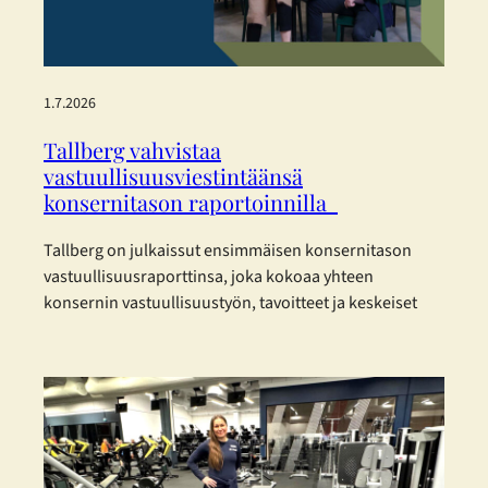
1.7.2026
Tallberg vahvistaa
vastuullisuusviestintäänsä
konsernitason raportoinnilla
Tallberg on julkaissut ensimmäisen konsernitason
vastuullisuusraporttinsa, joka kokoaa yhteen
konsernin vastuullisuustyön, tavoitteet ja keskeiset
kehitystoimenpiteet vuodelta 2025. Raportti on
laadittu eurooppalaisia kestävyysraportoinnin
standardeja mukaillen. Tallberg ei kuulu lakisääteisen
kestävyysraportoinnin piiriin, mutta on päättänyt
raportoida vastuullisuudestaan vapaaehtoisesti.
Konsernin vastuullisuusraportti on laadittu mukaillen
EFRAG:n (European Financial Reporting Advisory