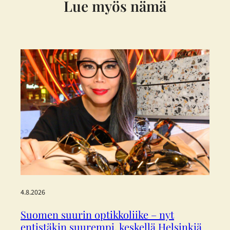
Lue myös nämä
4.8.2026
Suomen suurin optikkoliike – nyt
entistäkin suurempi, keskellä Helsinkiä