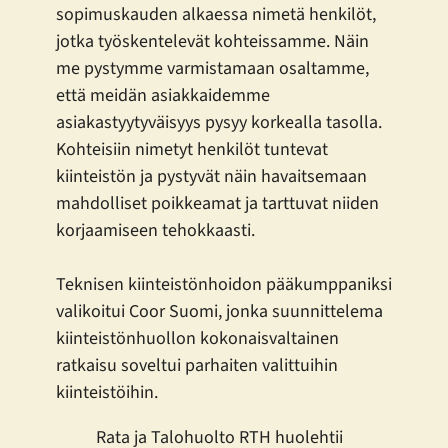
sopimuskauden alkaessa nimetä henkilöt,
jotka työskentelevät kohteissamme. Näin
me pystymme varmistamaan osaltamme,
että meidän asiakkaidemme
asiakastyytyväisyys pysyy korkealla tasolla.
Kohteisiin nimetyt henkilöt tuntevat
kiinteistön ja pystyvät näin havaitsemaan
mahdolliset poikkeamat ja tarttuvat niiden
korjaamiseen tehokkaasti.
Teknisen kiinteistönhoidon pääkumppaniksi
valikoitui Coor Suomi, jonka suunnittelema
kiinteistönhuollon kokonaisvaltainen
ratkaisu soveltui parhaiten valittuihin
kiinteistöihin.
Rata ja Talohuolto RTH huolehtii