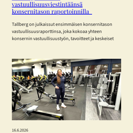
vastuullisuusviestintäänsä
konsernitason raportoinnilla
Tallberg on julkaissut ensimmäisen konsernitason
vastuullisuusraporttinsa, joka kokoaa yhteen
konsernin vastuullisuustyön, tavoitteet ja keskeiset
kehitystoimenpiteet vuodelta 2025. Raportti on
laadittu eurooppalaisia kestävyysraportoinnin
standardeja mukaillen. Tallberg ei kuulu lakisääteisen
kestävyysraportoinnin piiriin, mutta on päättänyt
raportoida vastuullisuudestaan vapaaehtoisesti.
Konsernin vastuullisuusraportti on laadittu mukaillen
EFRAG:n (European Financial Reporting Advisory
Group) joulukuussa 2025 julkaisemia
yksinkertaistettuja ESRS-standardeja. Päätös perustuu
haluun…
16.6.2026