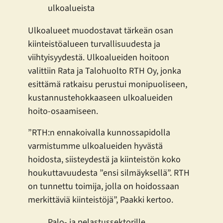
ulkoalueista
Ulkoalueet muodostavat tärkeän osan
kiinteistöalueen turvallisuudesta ja
viihtyisyydestä. Ulkoalueiden hoitoon
valittiin Rata ja Talohuolto RTH Oy, jonka
esittämä ratkaisu perustui monipuoliseen,
kustannustehokkaaseen ulkoalueiden
hoito-osaamiseen.
”RTH:n ennakoivalla kunnossapidolla
varmistumme ulkoalueiden hyvästä
hoidosta, siisteydestä ja kiinteistön koko
houkuttavuudesta ”ensi silmäyksellä”. RTH
on tunnettu toimija, jolla on hoidossaan
merkittäviä kiinteistöjä”, Paakki kertoo.
Palo- ja pelastussektorille