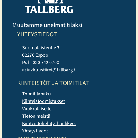
Muutamme unelmat tilaksi
YHTEYSTIEDOT
Suomalaistentie 7
02270 Espoo
Puh. 020 742 0700
asiakkuustiimi@tallberg.fi
KIINTEISTÖT JA TOIMITILAT
Toimitilahaku
Kiinteistöomistukset
Vuokralaiselle
Tietoa meistä
Kiinteistökehityshankkeet
Yhteystiedot