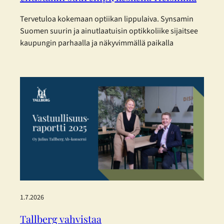
Tervetuloa kokemaan optiikan lippulaiva. Synsamin
Suomen suurin ja ainutlaatuisin optikkoliike sijaitsee
kaupungin parhaalla ja näkyvimmällä paikalla
Helsingin sydämessä – ja nyt se on laajentunut
entisestään. Toukokuisen laajennuksen myötä
Synsamin lippulaivaliike tarjoaa huikeat 423 m² täyden
palvelun optiikkaa aivan Aleksanterinkadun ytimessä.
Enemmän tilaa, enemmän valikoimaa ja entistä
parempaa palvelua – kaikki asiakkaan parhaaksi.
Uudistetut tilat, sujuvampi…
1.7.2026
Tallberg vahvistaa