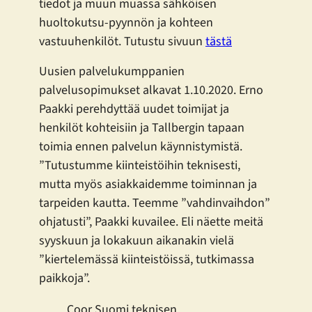
tiedot ja muun muassa sähköisen
huoltokutsu-pyynnön ja kohteen
vastuuhenkilöt. Tutustu sivuun
tästä
Uusien palvelukumppanien
palvelusopimukset alkavat 1.10.2020. Erno
Paakki perehdyttää uudet toimijat ja
henkilöt kohteisiin ja Tallbergin tapaan
toimia ennen palvelun käynnistymistä.
”Tutustumme kiinteistöihin teknisesti,
mutta myös asiakkaidemme toiminnan ja
tarpeiden kautta. Teemme ”vahdinvaihdon”
ohjatusti”, Paakki kuvailee. Eli näette meitä
syyskuun ja lokakuun aikanakin vielä
”kiertelemässä kiinteistöissä, tutkimassa
paikkoja”.
Coor Suomi teknisen