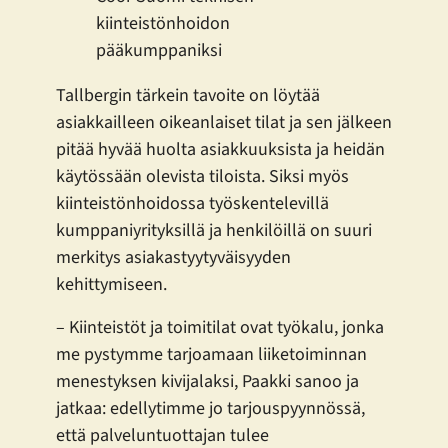
kiinteistönhoidon
pääkumppaniksi
Tallbergin tärkein tavoite on löytää
asiakkailleen oikeanlaiset tilat ja sen jälkeen
pitää hyvää huolta asiakkuuksista ja heidän
käytössään olevista tiloista. Siksi myös
kiinteistönhoidossa työskentelevillä
kumppaniyrityksillä ja henkilöillä on suuri
merkitys asiakastyytyväisyyden
kehittymiseen.
– Kiinteistöt ja toimitilat ovat työkalu, jonka
me pystymme tarjoamaan liiketoiminnan
menestyksen kivijalaksi, Paakki sanoo ja
jatkaa: edellytimme jo tarjouspyynnössä,
että palveluntuottajan tulee