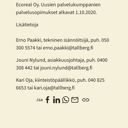
Ecoreal Oy. Uusien palvelukumppanien
palvelusopimukset alkavat 1.10.2020.
Lisätietoja
Erno Paakki, tekninen isännöitsijä, puh. 050
300 5574 tai erno.paakki@tallberg.fi
Jouni Nylund, asiakkuusjohtaja, puh. 0400
308 442 tai jouni.nylund@tallberg.fi
Kari Oja, kiinteistöpäällikkö, puh. 040 825
6653 tai kari.oja@tallberg.fi
Jaa