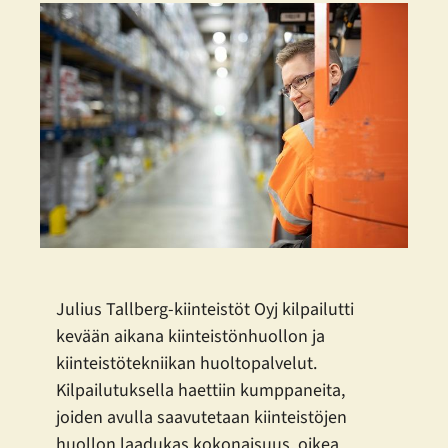
Julius Tallberg-kiinteistöt Oyj kilpailutti
kevään aikana kiinteistönhuollon ja
kiinteistötekniikan huoltopalvelut.
Kilpailutuksella haettiin kumppaneita,
joiden avulla saavutetaan kiinteistöjen
huollon laadukas kokonaisuus, oikea