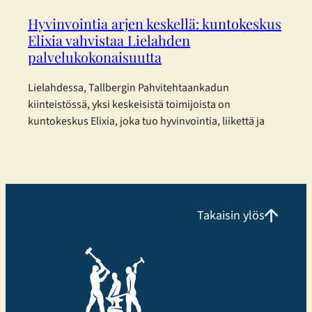
Hyvinvointia arjen keskellä: kuntokeskus
Elixia vahvistaa Lielahden
palvelukokonaisuutta
Lielahdessa, Tallbergin Pahvitehtaankadun
kiinteistössä, yksi keskeisistä toimijoista on
kuntokeskus Elixia, joka tuo hyvinvointia, liikettä ja
yhteisöllisyyttä osaksi kaupunkilaisten arkea.
Monipuolista treeniä eri tarpeisiin Elixia Lielahti
tarjoaa erinomaisen mahdollisuuden
kuntosaliharjoitteluun ja panostaa erityisesti
monipuoliseen ryhmäliikuntatarjontaan.
Takaisin ylös
Liikuntakeskuksessa voi harjoitella omatoimisesti,
osallistua Cycling, Indoor Running ja Performance
Hyrox tunneille tai valita perinteisempiä, tutumpia
ryhmäliikuntatunteja. Uutuuksista erityisen suosittuja
ovat…