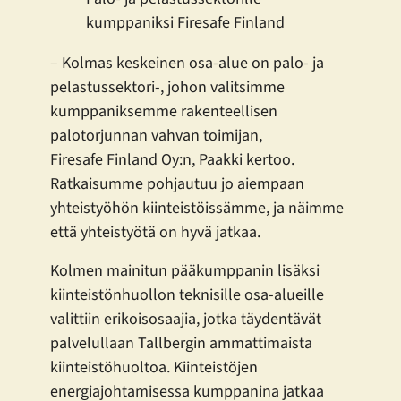
kumppaniksi Firesafe Finland
– Kolmas keskeinen osa-alue on palo- ja
pelastussektori-, johon valitsimme
kumppaniksemme rakenteellisen
palotorjunnan vahvan toimijan,
Firesafe Finland Oy:n, Paakki kertoo.
Ratkaisumme pohjautuu jo aiempaan
yhteistyöhön kiinteistöissämme, ja näimme
että yhteistyötä on hyvä jatkaa.
Kolmen mainitun pääkumppanin lisäksi
kiinteistönhuollon teknisille osa-alueille
valittiin erikoisosaajia, jotka täydentävät
palvelullaan Tallbergin ammattimaista
kiinteistöhuoltoa. Kiinteistöjen
energiajohtamisessa kumppanina jatkaa