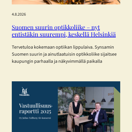
4.8.2026
Suomen suurin optikkoliike – nyt
entistäkin suurempi, keskellä Helsinkiä
Tervetuloa kokemaan optiikan lippulaiva. Synsamin
Suomen suurin ja ainutlaatuisin optikkoliike sijaitsee
kaupungin parhaalla ja näkyvimmällä paikalla
Helsingin sydämessä – ja nyt se on laajentunut
entisestään. Toukokuisen laajennuksen myötä
Synsamin lippulaivaliike tarjoaa huikeat 423 m² täyden
palvelun optiikkaa aivan Aleksanterinkadun ytimessä.
Enemmän tilaa, enemmän valikoimaa ja entistä
parempaa palvelua – kaikki asiakkaan parhaaksi.
Uudistetut tilat, sujuvampi…