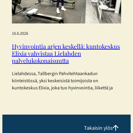
yksinkertaistettuja ESRS-standardeja. Päätös perustuu
haluun…
16.6.2026
Hyvinvointia arjen keskellä: kuntokeskus
Elixia vahvistaa Lielahden
palvelukokonaisuutta
Lielahdessa, Tallbergin Pahvitehtaankadun
kiinteistössä, yksi keskeisistä toimijoista on
kuntokeskus Elixia, joka tuo hyvinvointia, liikettä ja
yhteisöllisyyttä osaksi kaupunkilaisten arkea.
Monipuolista treeniä eri tarpeisiin Elixia Lielahti
tarjoaa erinomaisen mahdollisuuden
kuntosaliharjoitteluun ja panostaa erityisesti
monipuoliseen ryhmäliikuntatarjontaan.
Takaisin ylös
Liikuntakeskuksessa voi harjoitella omatoimisesti,