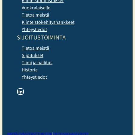
Kiinteistöomistukset
Vuokralaiselle
Tietoa meistä
Kiinteistökehityshankkeet
Yhteystiedot
SIJOITUSTOIMINTA
Tietoa meistä
Sijoitukset
Tiimi ja hallitus
Historia
Yhteystiedot
LinkedIn
NÄYTÄ EVÄSTEASETUKSENI
|
TIETOSUOJASELOSTE