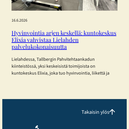
haluun…
16.6.2026
Hyvinvointia arjen keskellä: kuntokeskus
Elixia vahvistaa Lielahden
palvelukokonaisuutta
Lielahdessa, Tallbergin Pahvitehtaankadun
kiinteistössä, yksi keskeisistä toimijoista on
kuntokeskus Elixia, joka tuo hyvinvointia, liikettä ja
yhteisöllisyyttä osaksi kaupunkilaisten arkea.
Monipuolista treeniä eri tarpeisiin Elixia Lielahti
tarjoaa erinomaisen mahdollisuuden
kuntosaliharjoitteluun ja panostaa erityisesti
monipuoliseen ryhmäliikuntatarjontaan.
Takaisin ylös
Liikuntakeskuksessa voi harjoitella omatoimisesti,
osallistua Cycling, Indoor Running ja Performance
Hyrox tunneille tai valita perinteisempiä, tutumpia