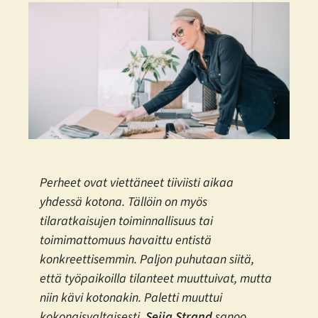
Perheet ovat viettäneet tiiviisti aikaa
yhdessä kotona. Tällöin on myös
tilaratkaisujen toiminnallisuus tai
toimimattomuus havaittu entistä
konkreettisemmin. Paljon puhutaan siitä,
että työpaikoilla tilanteet muuttuivat, mutta
niin kävi kotonakin. Paletti muuttui
kokonaisvaltaisesti,
Seija Strand
sanoo.