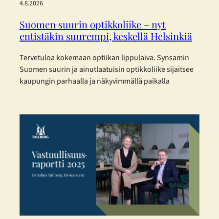
4.8.2026
Suomen suurin optikkoliike – nyt
entistäkin suurempi, keskellä Helsinkiä
Tervetuloa kokemaan optiikan lippulaiva. Synsamin
Suomen suurin ja ainutlaatuisin optikkoliike sijaitsee
kaupungin parhaalla ja näkyvimmällä paikalla
Helsingin sydämessä – ja nyt se on laajentunut
entisestään. Toukokuisen laajennuksen myötä
Synsamin lippulaivaliike tarjoaa huikeat 423 m² täyden
palvelun optiikkaa aivan Aleksanterinkadun ytimessä.
Enemmän tilaa, enemmän valikoimaa ja entistä
parempaa palvelua – kaikki asiakkaan parhaaksi.
Uudistetut tilat, sujuvampi…