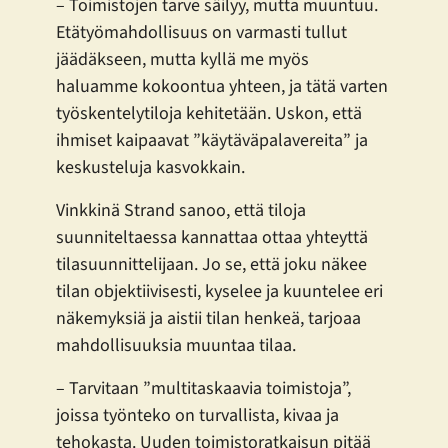
– Toimistojen tarve säilyy, mutta muuntuu.
Etätyömahdollisuus on varmasti tullut
jäädäkseen, mutta kyllä me myös
haluamme kokoontua yhteen, ja tätä varten
työskentelytiloja kehitetään. Uskon, että
ihmiset kaipaavat ”käytäväpalavereita” ja
keskusteluja kasvokkain.
Vinkkinä Strand sanoo, että tiloja
suunniteltaessa kannattaa ottaa yhteyttä
tilasuunnittelijaan. Jo se, että joku näkee
tilan objektiivisesti, kyselee ja kuuntelee eri
näkemyksiä ja aistii tilan henkeä, tarjoaa
mahdollisuuksia muuntaa tilaa.
– Tarvitaan ”multitaskaavia toimistoja”,
joissa työnteko on turvallista, kivaa ja
tehokasta. Uuden toimistoratkaisun pitää