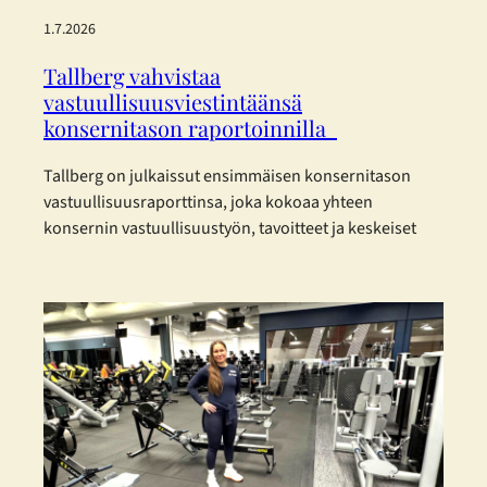
1.7.2026
Tallberg vahvistaa
vastuullisuusviestintäänsä
konsernitason raportoinnilla
Tallberg on julkaissut ensimmäisen konsernitason
vastuullisuusraporttinsa, joka kokoaa yhteen
konsernin vastuullisuustyön, tavoitteet ja keskeiset
kehitystoimenpiteet vuodelta 2025. Raportti on
laadittu eurooppalaisia kestävyysraportoinnin
standardeja mukaillen. Tallberg ei kuulu lakisääteisen
kestävyysraportoinnin piiriin, mutta on päättänyt
raportoida vastuullisuudestaan vapaaehtoisesti.
Konsernin vastuullisuusraportti on laadittu mukaillen
EFRAG:n (European Financial Reporting Advisory
Group) joulukuussa 2025 julkaisemia
yksinkertaistettuja ESRS-standardeja. Päätös perustuu