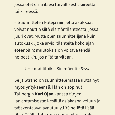
jossa olet oma itsesi turvallisesti, kiireettä
tai kiireessä.
– Suunnittelen koteja niin, että asukkaat
voivat nauttia siitä elämäntilanteesta, jossa
juuri ovat. Mutta olen suunnittelijana kuin
autokuski, joka arvioi tilanteita koko ajan
eteenpäin: muutoksia on voitava tehdä
helpostikin, jos niitä tarvitaan.
Unelmat tiloiksi Sinimäentie 6:ssa
Seija Strand on suunnittelemassa uutta nyt
myös yritykseensä. Hän on sopinut
Tallbergin
Kari Ojan
kanssa tilojen
laajentamisesta: kesällä asiakaspalveluun ja
työskentelyyn avautuu yli 30 neliötä lisää
tilaa. Täällä toteutuu suunnitelma, jonka