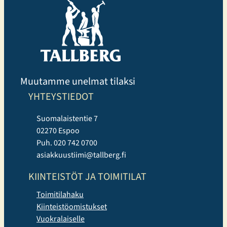
ryhmäliikuntatunteja. Uutuuksista erityisen suosittuja
ovat…
Muutamme unelmat tilaksi
YHTEYSTIEDOT
Suomalaistentie 7
02270 Espoo
Puh. 020 742 0700
asiakkuustiimi@tallberg.fi
KIINTEISTÖT JA TOIMITILAT
Toimitilahaku
Kiinteistöomistukset
Vuokralaiselle