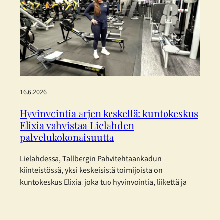
Konsernin vastuullisuusraportti on laadittu mukaillen
EFRAG:n (European Financial Reporting Advisory
Group) joulukuussa 2025 julkaisemia
yksinkertaistettuja ESRS-standardeja. Päätös perustuu
haluun…
16.6.2026
Hyvinvointia arjen keskellä: kuntokeskus
Elixia vahvistaa Lielahden
palvelukokonaisuutta
Lielahdessa, Tallbergin Pahvitehtaankadun
kiinteistössä, yksi keskeisistä toimijoista on
kuntokeskus Elixia, joka tuo hyvinvointia, liikettä ja
yhteisöllisyyttä osaksi kaupunkilaisten arkea.
Monipuolista treeniä eri tarpeisiin Elixia Lielahti
tarjoaa erinomaisen mahdollisuuden