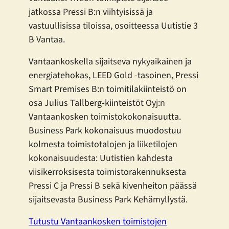
jatkossa Pressi B:n viihtyisissä ja
vastuullisissa tiloissa, osoitteessa Uutistie 3
B Vantaa.
Vantaankoskella sijaitseva nykyaikainen ja
energiatehokas, LEED Gold -tasoinen, Pressi
Smart Premises B:n toimitilakiinteistö on
osa Julius Tallberg-kiinteistöt Oyj:n
Vantaankosken toimistokokonaisuutta.
Business Park kokonaisuus muodostuu
kolmesta toimistotalojen ja liiketilojen
kokonaisuudesta: Uutistien kahdesta
viisikerroksisesta toimistorakennuksesta
Pressi C ja Pressi B sekä kivenheiton päässä
sijaitsevasta Business Park Kehämyllystä.
Tutustu Vantaankosken toimistojen