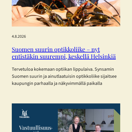
4.8.2026
Suomen suurin optikkoliike – nyt
entistäkin suurempi, keskellä Helsinkiä
Tervetuloa kokemaan optiikan lippulaiva. Synsamin
Suomen suurin ja ainutlaatuisin optikkoliike sijaitsee
kaupungin parhaalla ja näkyvimmällä paikalla
Helsingin sydämessä – ja nyt se on laajentunut
entisestään. Toukokuisen laajennuksen myötä
Synsamin lippulaivaliike tarjoaa huikeat 423 m² täyden
palvelun optiikkaa aivan Aleksanterinkadun ytimessä.
Enemmän tilaa, enemmän valikoimaa ja entistä
parempaa palvelua – kaikki asiakkaan parhaaksi.