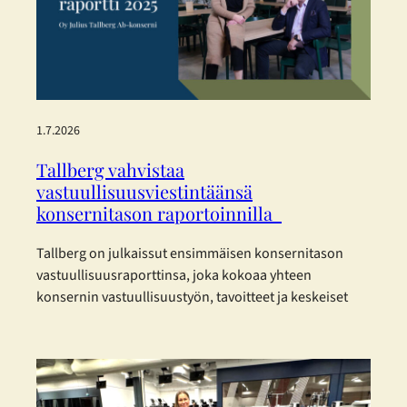
Uudistetut tilat, sujuvampi…
1.7.2026
Tallberg vahvistaa
vastuullisuusviestintäänsä
konsernitason raportoinnilla
Tallberg on julkaissut ensimmäisen konsernitason
vastuullisuusraporttinsa, joka kokoaa yhteen
konsernin vastuullisuustyön, tavoitteet ja keskeiset
kehitystoimenpiteet vuodelta 2025. Raportti on
laadittu eurooppalaisia kestävyysraportoinnin
standardeja mukaillen. Tallberg ei kuulu lakisääteisen
kestävyysraportoinnin piiriin, mutta on päättänyt
raportoida vastuullisuudestaan vapaaehtoisesti.