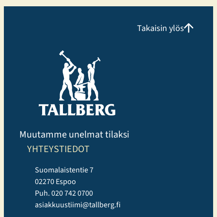
kuntosaliharjoitteluun ja panostaa erityisesti
monipuoliseen ryhmäliikuntatarjontaan.
Takaisin ylös
Liikuntakeskuksessa voi harjoitella omatoimisesti,
osallistua Cycling, Indoor Running ja Performance
Hyrox tunneille tai valita perinteisempiä, tutumpia
ryhmäliikuntatunteja. Uutuuksista erityisen suosittuja
ovat…
Muutamme unelmat tilaksi
YHTEYSTIEDOT
Suomalaistentie 7
02270 Espoo
Puh. 020 742 0700
asiakkuustiimi@tallberg.fi