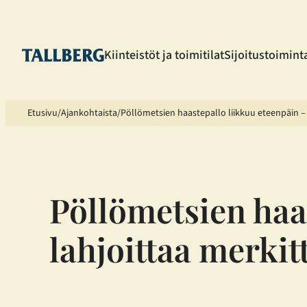
Siirry
sisältöön
Kiinteistöt ja toimitilat
Sijoitustoimint
Etusivu
Ajankohtaista
Pöllömetsien haastepallo liikkuu eteenpäin 
Pöllömetsien haa
lahjoittaa merk