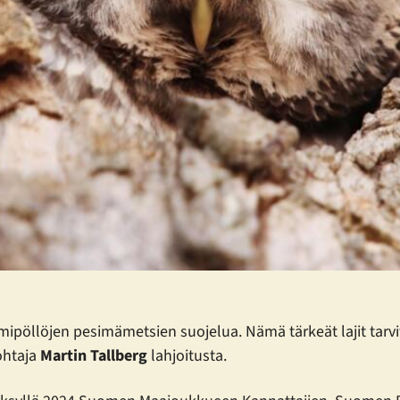
ipöllöjen pesimämetsien suojelua. Nämä tärkeät lajit tarvit
ohtaja
Martin Tallberg
lahjoitusta.