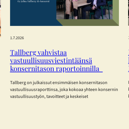
1.7.2026
Tallberg vahvistaa
vastuullisuusviestintäänsä
konsernitason raportoinnilla
Tallberg on julkaissut ensimmäisen konsernitason
vastuullisuusraporttinsa, joka kokoaa yhteen konsernin
vastuullisuustyön, tavoitteet ja keskeiset
kehitystoimenpiteet vuodelta 2025. Raportti on laadittu
eurooppalaisia kestävyysraportoinnin standardeja
mukaillen. Tallberg ei kuulu lakisääteisen
kestävyysraportoinnin piiriin, mutta on päättänyt