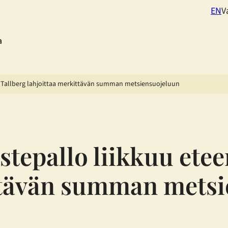
EN
V
a
– Tallberg lahjoittaa merkittävän summan metsiensuojeluun
stepallo liikkuu etee
ittävän summan mets