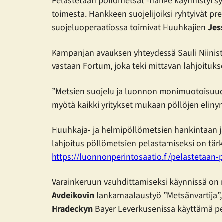
Pelastetaan pöllömetsät -hanke käynnistyi 
toimesta. Hankkeen suojelijoiksi ryhtyivät pre
suojeluoperaatiossa toimivat Huuhkajien
Jes
Kampanjan avauksen yhteydessä Sauli Niinist
vastaan Fortum, joka teki mittavan lahjoituks
”Metsien suojelu ja luonnon monimuotoisuud
myötä kaikki yritykset mukaan pöllöjen eliny
Huuhkaja- ja helmipöllömetsien hankintaan ja
lahjoitus pöllömetsien pelastamiseksi on tär
https://luonnonperintosaatio.fi/pelastetaan
Varainkeruun vauhdittamiseksi käynnissä o
Avdeikovin
lankamaalaustyö ”Metsänvartija”,
Hradeckyn
Bayer Leverkusenissa käyttämä pe