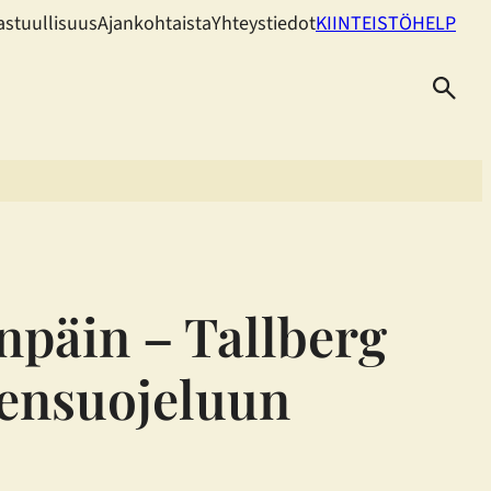
astuullisuus
Ajankohtaista
Yhteystiedot
KIINTEISTÖHELP
npäin – Tallberg
iensuojeluun