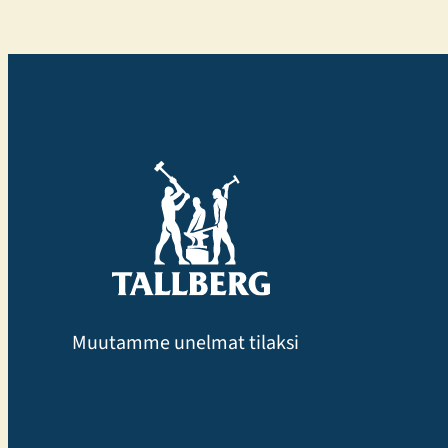
optiikkaa aivan Aleksanterinkadun ytimessä. Enemmän
tilaa, enemmän valikoimaa ja entistä parempaa palvelua
– kaikki asiakkaan parhaaksi. Uudistetut tilat,
sujuvampi…
Muutamme unelmat tilaksi