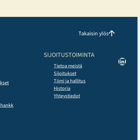
ryhmäliikuntatarjontaan. Liikuntakeskuksessa voi
harjoitella omatoimisesti, osallistua Cycling, Indoor
Running ja Performance Hyrox tunneille tai valita
perinteisempiä, tutumpia ryhmäliikuntatunteja.
Uutuuksista erityisen suosittuja ovat…
Takaisin ylös
SIJOITUSTOIMINTA
LinkedIn
Tietoa meistä
Sijoitukset
Tiimi ja hallitus
ukset
Historia
Yhteystiedot
yshankk