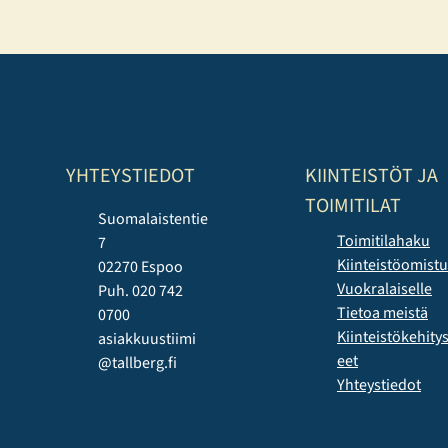
raportoida vastuullisuudestaan vapaaehtoisesti.
Konsernin vastuullisuusraportti on laadittu mukaillen
EFRAG:n (European Financial Reporting Advisory Group)
joulukuussa 2025 julkaisemia yksinkertaistettuja ESRS-
standardeja. Päätös perustuu haluun…
YHTEYSTIEDOT
KIINTEISTÖT JA
TOIMITILAT
Suomalaistentie
Toimitilahaku
7
Kiinteistöomist
02270 Espoo
Vuokralaiselle
Puh. 020 742
Tietoa meistä
0700
Kiinteistökehit
asiakkuustiimi
eet
@tallberg.fi
Yhteystiedot