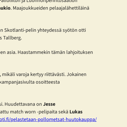
alloliiton ja Luonnonperintösäätiön
aukio
. Maajoukkueiden pelaajalähettiläinä
 Skotlanti-pelin yhteydessä syötön otti
s Tallberg.
nen asia. Haastammekin tämän lahjoituksen
käli varoja kertyy riittävästi. Jokainen
 kampanjasivulta osoitteesta
si. Huudettavana on
Jesse
attu match worn -pelipaita sekä
Lukas
uoti.fi/pelastetaan-pollometsat-huutokauppa/