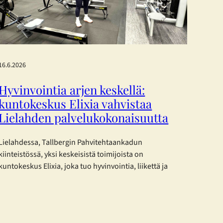
16.6.2026
Hyvinvointia arjen keskellä:
kuntokeskus Elixia vahvistaa
Lielahden palvelukokonaisuutta
Lielahdessa, Tallbergin Pahvitehtaankadun
kiinteistössä, yksi keskeisistä toimijoista on
kuntokeskus Elixia, joka tuo hyvinvointia, liikettä ja
yhteisöllisyyttä osaksi kaupunkilaisten arkea.
Monipuolista treeniä eri tarpeisiin Elixia Lielahti tarjoaa
erinomaisen mahdollisuuden kuntosaliharjoitteluun ja
panostaa erityisesti monipuoliseen