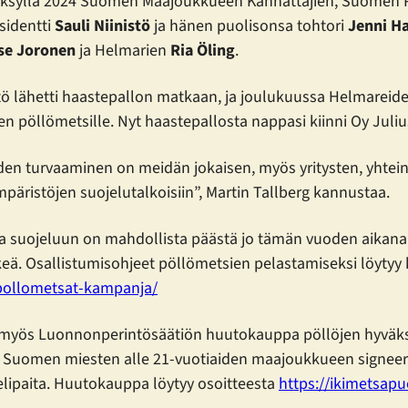
syksyllä 2024 Suomen Maajoukkueen Kannattajien, Suomen P
sidentti
Sauli Niinistö
ja hänen puolisonsa tohtori
Jenni H
se Joronen
ja Helmarien
Ria Öling
.
ö lähetti haastepallon matkaan, ja joulukuussa Helmareiden
en pöllömetsille. Nyt haastepallosta nappasi kiinni Oy Juliu
en turvaaminen on meidän jokaisen, myös yritysten, yhtei
mpäristöjen suojelutalkoisiin”, Martin Tallberg kannustaa.
 suojeluun on mahdollista päästä jo tämän vuoden aikana, mi
keä. Osallistumisohjeet pöllömetsien pelastamiseksi löytyy
-pollometsat-kampanja/
n myös Luonnonperintösäätiön huutokauppa pöllöjen hyväk
 Suomen miesten alle 21-vuotiaiden maajoukkueen signeer
lipaita. Huutokauppa löytyy osoitteesta
https://ikimetsap