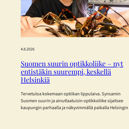
4.8.2026
Suomen suurin optikkoliike – nyt
entistäkin suurempi, keskellä
Helsinkiä
Tervetuloa kokemaan optiikan lippulaiva. Synsamin
Suomen suurin ja ainutlaatuisin optikkoliike sijaitsee
kaupungin parhaalla ja näkyvimmällä paikalla Helsingin
sydämessä – ja nyt se on laajentunut entisestään.
Toukokuisen laajennuksen myötä Synsamin
lippulaivaliike tarjoaa huikeat 423 m² täyden palvelun