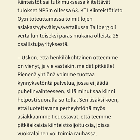
Kiinteistöt sai tutkimuksessa kiitettävät
tulokset NPS:n ollessa 63. KTI Kiinteistötieto
Oy:n toteuttamassa toimitilojen
asiakastyytyväisyysvertailussa Tallberg oli
vertailun toiseksi paras mukana olleista 25
osallistujayrityksestä.
– Uskon, että henkilökohtainen otteemme
on vienyt, ja vie vastakin, meidät pitkälle!
Pienenä yhtiönä voimme tuottaa
kynnyksetöntä palvelua, jossa ei jäädä
puhelinvaihteeseen, sillä minut saa kiinni
helposti suoralla soitolla. Sen lisäksi koen,
että luotettavana perheyhtiönä myös
asiakkaamme tiedostavat, että teemme
pitkäaikaisia kiinteistösijoituksia, joissa
vuokralainen voi toimia rauhassa.