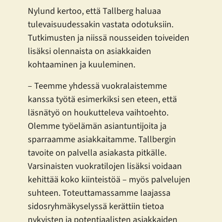
Nylund kertoo, että Tallberg haluaa
tulevaisuudessakin vastata odotuksiin.
Tutkimusten ja niissä nousseiden toiveiden
lisäksi olennaista on asiakkaiden
kohtaaminen ja kuuleminen.
– Teemme yhdessä vuokralaistemme
kanssa työtä esimerkiksi sen eteen, että
läsnätyö on houkutteleva vaihtoehto.
Olemme työelämän asiantuntijoita ja
sparraamme asiakkaitamme. Tallbergin
tavoite on palvella asiakasta pitkälle.
Varsinaisten vuokratilojen lisäksi voidaan
kehittää koko kiinteistöä – myös palvelujen
suhteen. Toteuttamassamme laajassa
sidosryhmäkyselyssä kerättiin tietoa
nykyisten ja potentiaalisten asiakkaiden