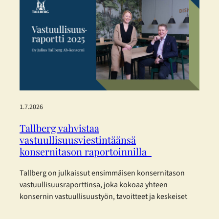
palvelun optiikkaa aivan Aleksanterinkadun ytimessä.
Enemmän tilaa, enemmän valikoimaa ja entistä
parempaa palvelua – kaikki asiakkaan parhaaksi.
Uudistetut tilat, sujuvampi…
1.7.2026
Tallberg vahvistaa
vastuullisuusviestintäänsä
konsernitason raportoinnilla
Tallberg on julkaissut ensimmäisen konsernitason
vastuullisuusraporttinsa, joka kokoaa yhteen
konsernin vastuullisuustyön, tavoitteet ja keskeiset
kehitystoimenpiteet vuodelta 2025. Raportti on