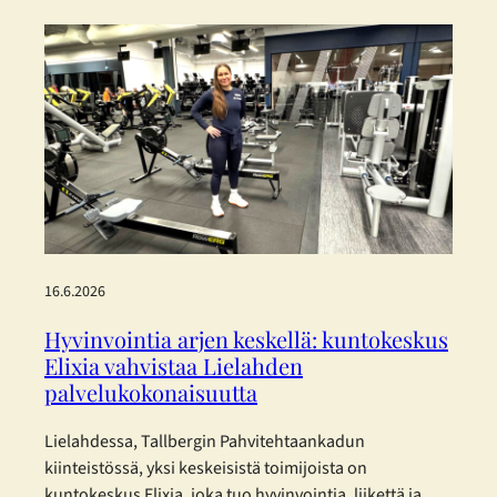
laadittu eurooppalaisia kestävyysraportoinnin
standardeja mukaillen. Tallberg ei kuulu lakisääteisen
kestävyysraportoinnin piiriin, mutta on päättänyt
raportoida vastuullisuudestaan vapaaehtoisesti.
Konsernin vastuullisuusraportti on laadittu mukaillen
EFRAG:n (European Financial Reporting Advisory
Group) joulukuussa 2025 julkaisemia
yksinkertaistettuja ESRS-standardeja. Päätös perustuu
haluun…
16.6.2026
Hyvinvointia arjen keskellä: kuntokeskus
Elixia vahvistaa Lielahden
palvelukokonaisuutta
Lielahdessa, Tallbergin Pahvitehtaankadun
kiinteistössä, yksi keskeisistä toimijoista on
kuntokeskus Elixia, joka tuo hyvinvointia, liikettä ja