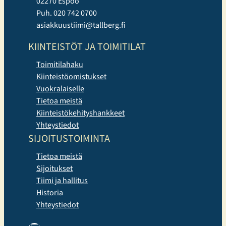
02270 Espoo
Puh. 020 742 0700
asiakkuustiimi@tallberg.fi
KIINTEISTÖT JA TOIMITILAT
Toimitilahaku
Kiinteistöomistukset
Vuokralaiselle
Tietoa meistä
Kiinteistökehityshankkeet
Yhteystiedot
SIJOITUSTOIMINTA
Tietoa meistä
Sijoitukset
Tiimi ja hallitus
Historia
Yhteystiedot