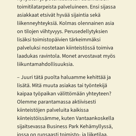
toimitilatarpeista palveluineen. Ensi sijassa
asiakkaat etsivät hyvää sijaintia sekä
liikenneyhteyksiä. Kolmas olennainen asia
on tilojen viihtyvyys. Perusedellytyksien
lisäksi toimistopäivien tärkeimmäksi
palveluksi nostetaan kiinteistössä toimiva
laadukas ravintola. Monet arvostavat myös
liikuntamahdollisuuksia.
– Juuri tätä puolta haluamme kehittää ja
lisätä. Mitä muuta asiakas tai työntekijä
kaipaa työpaikan välittömään yhteyteen?
Olemme parantamassa aktiivisesti
kiinteistöjen palveluita kaikissa
kiinteistöissämme, kuten Vantaankoskella
sijaitsevassa Business Park Kehämyllyssä,
jossa on runsaasti toimisto- ja liiketilaa.