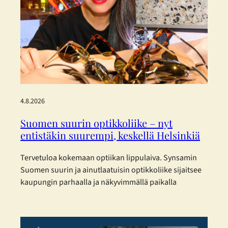
4.8.2026
Suomen suurin optikkoliike – nyt
entistäkin suurempi, keskellä Helsinkiä
Tervetuloa kokemaan optiikan lippulaiva. Synsamin
Suomen suurin ja ainutlaatuisin optikkoliike sijaitsee
kaupungin parhaalla ja näkyvimmällä paikalla
Helsingin sydämessä – ja nyt se on laajentunut
entisestään. Toukokuisen laajennuksen myötä
Synsamin lippulaivaliike tarjoaa huikeat 423 m² täyden