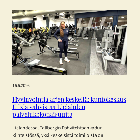
laadittu eurooppalaisia kestävyysraportoinnin
standardeja mukaillen. Tallberg ei kuulu lakisääteisen
kestävyysraportoinnin piiriin, mutta on päättänyt
raportoida vastuullisuudestaan vapaaehtoisesti.
Konsernin vastuullisuusraportti on laadittu mukaillen
EFRAG:n (European Financial Reporting Advisory
Group) joulukuussa 2025 julkaisemia
yksinkertaistettuja ESRS-standardeja. Päätös perustuu
haluun…
16.6.2026
Hyvinvointia arjen keskellä: kuntokeskus
Elixia vahvistaa Lielahden
palvelukokonaisuutta
Lielahdessa, Tallbergin Pahvitehtaankadun
kiinteistössä, yksi keskeisistä toimijoista on