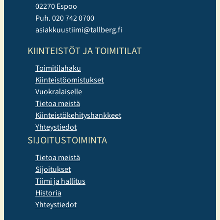
02270 Espoo
Puh. 020 742 0700
asiakkuustiimi@tallberg.fi
KIINTEISTÖT JA TOIMITILAT
Toimitilahaku
Kiinteistöomistukset
Vuokralaiselle
Tietoa meistä
Kiinteistökehityshankkeet
Yhteystiedot
SIJOITUSTOIMINTA
Tietoa meistä
Sijoitukset
Tiimi ja hallitus
Historia
Yhteystiedot