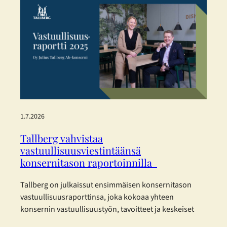
palvelun optiikkaa aivan Aleksanterinkadun ytimessä.
Enemmän tilaa, enemmän valikoimaa ja entistä
parempaa palvelua – kaikki asiakkaan parhaaksi.
Uudistetut tilat, sujuvampi…
1.7.2026
Tallberg vahvistaa
vastuullisuusviestintäänsä
konsernitason raportoinnilla
Tallberg on julkaissut ensimmäisen konsernitason
vastuullisuusraporttinsa, joka kokoaa yhteen
konsernin vastuullisuustyön, tavoitteet ja keskeiset
kehitystoimenpiteet vuodelta 2025. Raportti on