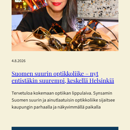
4.8.2026
Suomen suurin optikkoliike – nyt
entistäkin suurempi, keskellä Helsinkiä
Tervetuloa kokemaan optiikan lippulaiva. Synsamin
Suomen suurin ja ainutlaatuisin optikkoliike sijaitsee
kaupungin parhaalla ja näkyvimmällä paikalla
Helsingin sydämessä – ja nyt se on laajentunut
entisestään. Toukokuisen laajennuksen myötä
Synsamin lippulaivaliike tarjoaa huikeat 423 m² täyden