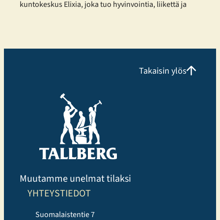
kuntokeskus Elixia, joka tuo hyvinvointia, liikettä ja
yhteisöllisyyttä osaksi kaupunkilaisten arkea.
Monipuolista treeniä eri tarpeisiin Elixia Lielahti
tarjoaa erinomaisen mahdollisuuden
kuntosaliharjoitteluun ja panostaa erityisesti
monipuoliseen ryhmäliikuntatarjontaan.
Takaisin ylös
Liikuntakeskuksessa voi harjoitella omatoimisesti,
osallistua Cycling, Indoor Running ja Performance
Hyrox tunneille tai valita perinteisempiä, tutumpia
ryhmäliikuntatunteja. Uutuuksista erityisen suosittuja
ovat…
Muutamme unelmat tilaksi
YHTEYSTIEDOT
Suomalaistentie 7