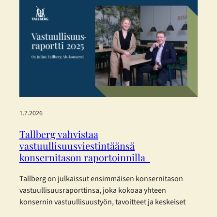
palvelun optiikkaa aivan Aleksanterinkadun ytimessä.
Enemmän tilaa, enemmän valikoimaa ja entistä
parempaa palvelua – kaikki asiakkaan parhaaksi.
Uudistetut tilat, sujuvampi…
1.7.2026
Tallberg vahvistaa
vastuullisuusviestintäänsä
konsernitason raportoinnilla
Tallberg on julkaissut ensimmäisen konsernitason
vastuullisuusraporttinsa, joka kokoaa yhteen
konsernin vastuullisuustyön, tavoitteet ja keskeiset
kehitystoimenpiteet vuodelta 2025. Raportti on