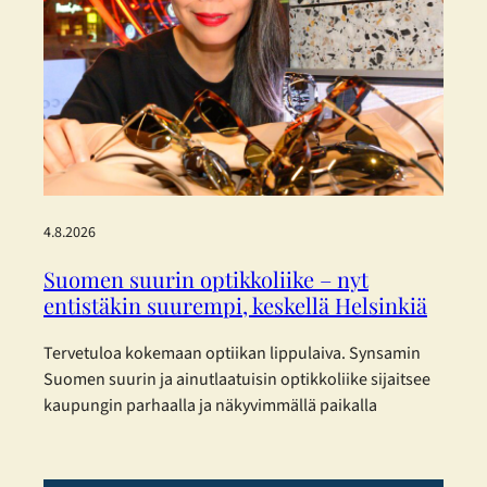
4.8.2026
Suomen suurin optikkoliike – nyt
entistäkin suurempi, keskellä Helsinkiä
Tervetuloa kokemaan optiikan lippulaiva. Synsamin
Suomen suurin ja ainutlaatuisin optikkoliike sijaitsee
kaupungin parhaalla ja näkyvimmällä paikalla
Helsingin sydämessä – ja nyt se on laajentunut
entisestään. Toukokuisen laajennuksen myötä
Synsamin lippulaivaliike tarjoaa huikeat 423 m² täyden