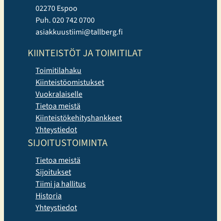
02270 Espoo
Puh. 020 742 0700
asiakkuustiimi@tallberg.fi
KIINTEISTÖT JA TOIMITILAT
Toimitilahaku
Kiinteistöomistukset
Vuokralaiselle
Tietoa meistä
Kiinteistökehityshankkeet
Yhteystiedot
SIJOITUSTOIMINTA
Tietoa meistä
Sijoitukset
Tiimi ja hallitus
Historia
Yhteystiedot