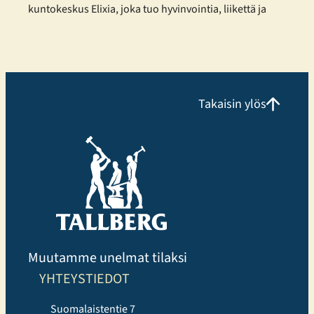
kuntokeskus Elixia, joka tuo hyvinvointia, liikettä ja
yhteisöllisyyttä osaksi kaupunkilaisten arkea.
Monipuolista treeniä eri tarpeisiin Elixia Lielahti
tarjoaa erinomaisen mahdollisuuden
kuntosaliharjoitteluun ja panostaa erityisesti
monipuoliseen ryhmäliikuntatarjontaan.
Takaisin ylös
Liikuntakeskuksessa voi harjoitella omatoimisesti,
osallistua Cycling, Indoor Running ja Performance
Hyrox tunneille tai valita perinteisempiä, tutumpia
ryhmäliikuntatunteja. Uutuuksista erityisen suosittuja
ovat…
Muutamme unelmat tilaksi
YHTEYSTIEDOT
Suomalaistentie 7