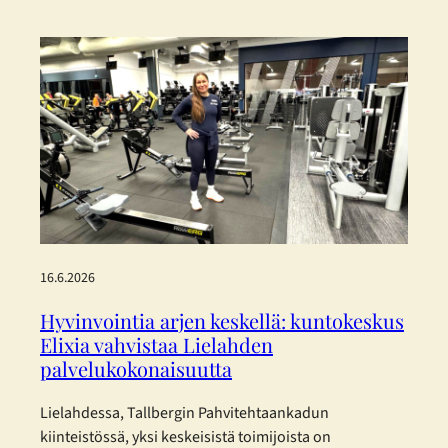
laadittu eurooppalaisia kestävyysraportoinnin
standardeja mukaillen. Tallberg ei kuulu lakisääteisen
kestävyysraportoinnin piiriin, mutta on päättänyt
raportoida vastuullisuudestaan vapaaehtoisesti.
Konsernin vastuullisuusraportti on laadittu mukaillen
EFRAG:n (European Financial Reporting Advisory
Group) joulukuussa 2025 julkaisemia
yksinkertaistettuja ESRS-standardeja. Päätös perustuu
haluun…
16.6.2026
Hyvinvointia arjen keskellä: kuntokeskus
Elixia vahvistaa Lielahden
palvelukokonaisuutta
Lielahdessa, Tallbergin Pahvitehtaankadun
kiinteistössä, yksi keskeisistä toimijoista on