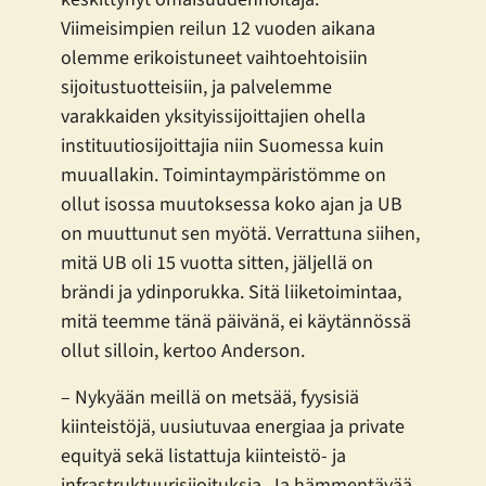
Viimeisimpien reilun 12 vuoden aikana
olemme erikoistuneet vaihtoehtoisiin
sijoitustuotteisiin, ja palvelemme
varakkaiden yksityissijoittajien ohella
instituutiosijoittajia niin Suomessa kuin
muuallakin. Toimintaympäristömme on
ollut isossa muutoksessa koko ajan ja UB
on muuttunut sen myötä. Verrattuna siihen,
mitä UB oli 15 vuotta sitten, jäljellä on
brändi ja ydinporukka. Sitä liiketoimintaa,
mitä teemme tänä päivänä, ei käytännössä
ollut silloin, kertoo Anderson.
– Nykyään meillä on metsää, fyysisiä
kiinteistöjä, uusiutuvaa energiaa ja private
equityä sekä listattuja kiinteistö- ja
infrastruktuurisijoituksia. Ja hämmentävää