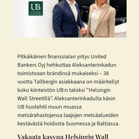
Pitkäikäinen finanssialan yritys United
Bankers Oyj hehkuttaa Aleksanterinkadun
toimistoaan brändinsä mukaiseksi – 38
vuotta Tallbergin asiakkaana on määritellyt
koko kiinteistön UB:n taloksi ”Helsingin
Wall Streetillä”. Aleksanterinkadulta käsin
UB huolehtii muun muassa
metsärahastojensa laajojen metsäalueiden
kestävästä hoidosta Suomessa ja Baltiassa.
Vakaata kasvua Helsingin Wall