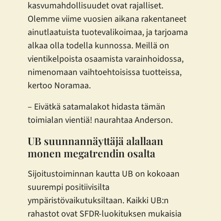
kasvumahdollisuudet ovat rajalliset.
Olemme viime vuosien aikana rakentaneet
ainutlaatuista tuotevalikoimaa, ja tarjoama
alkaa olla todella kunnossa. Meillä on
vientikelpoista osaamista varainhoidossa,
nimenomaan vaihtoehtoisissa tuotteissa,
kertoo Noramaa.
– Eivätkä satamalakot hidasta tämän
toimialan vientiä! naurahtaa Anderson.
UB suunnannäyttäjä alallaan
monen megatrendin osalta
Sijoitustoiminnan kautta UB on kokoaan
suurempi positiivisilta
ympäristövaikutuksiltaan. Kaikki UB:n
rahastot ovat SFDR-luokituksen mukaisia