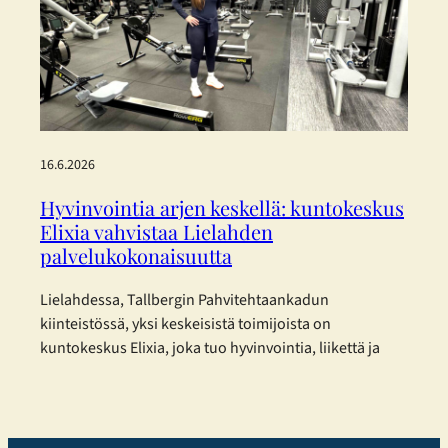
Konsernin vastuullisuusraportti on laadittu mukaillen
EFRAG:n (European Financial Reporting Advisory
Group) joulukuussa 2025 julkaisemia
yksinkertaistettuja ESRS-standardeja. Päätös perustuu
haluun…
16.6.2026
Hyvinvointia arjen keskellä: kuntokeskus
Elixia vahvistaa Lielahden
palvelukokonaisuutta
Lielahdessa, Tallbergin Pahvitehtaankadun
kiinteistössä, yksi keskeisistä toimijoista on
kuntokeskus Elixia, joka tuo hyvinvointia, liikettä ja
yhteisöllisyyttä osaksi kaupunkilaisten arkea.
Monipuolista treeniä eri tarpeisiin Elixia Lielahti
tarjoaa erinomaisen mahdollisuuden
kuntosaliharjoitteluun ja panostaa erityisesti