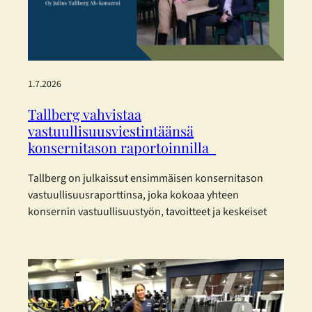
1.7.2026
Tallberg vahvistaa
vastuullisuusviestintäänsä
konsernitason raportoinnilla
Tallberg on julkaissut ensimmäisen konsernitason
vastuullisuusraporttinsa, joka kokoaa yhteen
konsernin vastuullisuustyön, tavoitteet ja keskeiset
kehitystoimenpiteet vuodelta 2025. Raportti on
laadittu eurooppalaisia kestävyysraportoinnin
standardeja mukaillen. Tallberg ei kuulu lakisääteisen
kestävyysraportoinnin piiriin, mutta on päättänyt
raportoida vastuullisuudestaan vapaaehtoisesti.