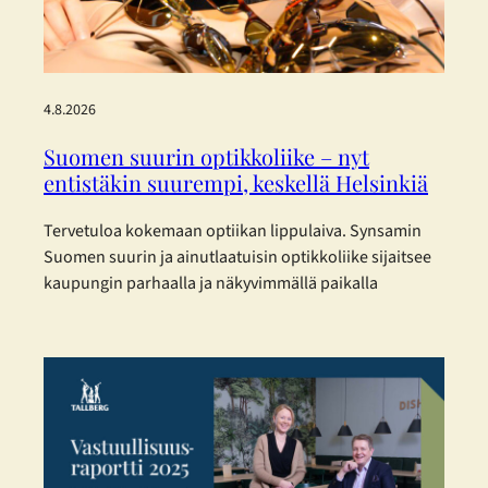
4.8.2026
Suomen suurin optikkoliike – nyt
entistäkin suurempi, keskellä Helsinkiä
Tervetuloa kokemaan optiikan lippulaiva. Synsamin
Suomen suurin ja ainutlaatuisin optikkoliike sijaitsee
kaupungin parhaalla ja näkyvimmällä paikalla
Helsingin sydämessä – ja nyt se on laajentunut
entisestään. Toukokuisen laajennuksen myötä
Synsamin lippulaivaliike tarjoaa huikeat 423 m² täyden
palvelun optiikkaa aivan Aleksanterinkadun ytimessä.
Enemmän tilaa, enemmän valikoimaa ja entistä
parempaa palvelua – kaikki asiakkaan parhaaksi.
Uudistetut tilat, sujuvampi…