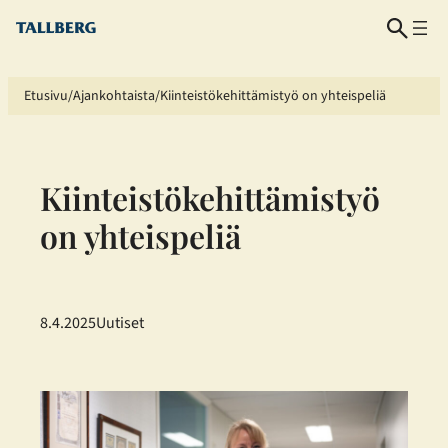
Siirry
sisältöön
Etusivu
Ajankohtaista
Kiinteistökehittämistyö on yhteispeliä
Kiinteistökehittämistyö
on yhteispeliä
8.4.2025
Uutiset