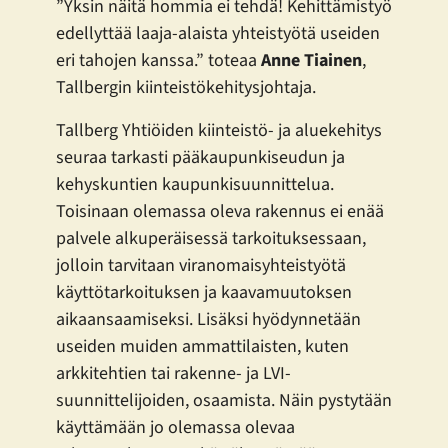
”Yksin näitä hommia ei tehdä! Kehittämistyö
edellyttää laaja-alaista yhteistyötä useiden
eri tahojen kanssa.” toteaa
Anne Tiainen
,
Tallbergin kiinteistökehitysjohtaja.
Tallberg Yhtiöiden kiinteistö- ja aluekehitys
seuraa tarkasti pääkaupunkiseudun ja
kehyskuntien kaupunkisuunnittelua.
Toisinaan olemassa oleva rakennus ei enää
palvele alkuperäisessä tarkoituksessaan,
jolloin tarvitaan viranomaisyhteistyötä
käyttötarkoituksen ja kaavamuutoksen
aikaansaamiseksi. Lisäksi hyödynnetään
useiden muiden ammattilaisten, kuten
arkkitehtien tai rakenne- ja LVI-
suunnittelijoiden, osaamista. Näin pystytään
käyttämään jo olemassa olevaa