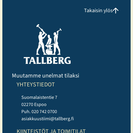
monipuoliseen ryhmäliikuntatarjontaan.
Takaisin ylös
Liikuntakeskuksessa voi harjoitella omatoimisesti,
osallistua Cycling, Indoor Running ja Performance
Hyrox tunneille tai valita perinteisempiä, tutumpia
ryhmäliikuntatunteja. Uutuuksista erityisen suosittuja
ovat…
Muutamme unelmat tilaksi
YHTEYSTIEDOT
Suomalaistentie 7
02270 Espoo
Puh. 020 742 0700
asiakkuustiimi@tallberg.fi
KIINTEISTÖT JA TOIMITILAT