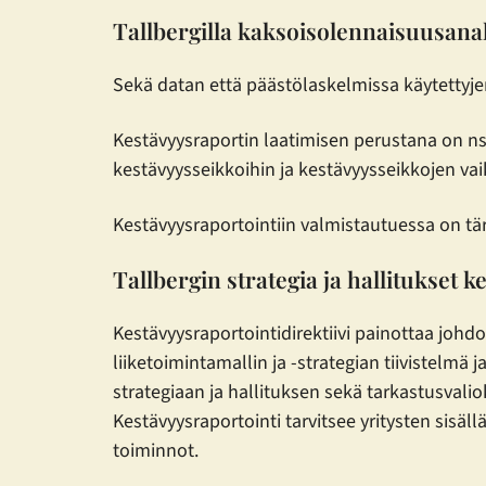
Tallbergilla kaksoisolennaisuusanaly
Sekä datan että päästölaskelmissa käytettyjen 
Kestävyysraportin laatimisen perustana on ns
kestävyysseikkoihin ja kestävyysseikkojen va
Kestävyysraportointiin valmistautuessa on tär
Tallbergin strategia ja hallitukset 
Kestävyysraportointidirektiivi painottaa johd
liiketoimintamallin ja -strategian tiivistelm
strategiaan ja hallituksen sekä tarkastusvali
Kestävyysraportointi tarvitsee yritysten sisäll
toiminnot.