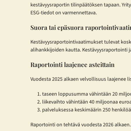
kestävyysraportin tilinpäätöksen tapaan. Yrit
ESG-tiedot on varmennettava.
Suora tai epäsuora raportointivaat
Kestävyysraportointivaatimukset tulevat kosk
alihankkijoiden kautta. Kestävyysraportointi
Raportointi laajenee asteittain
Vuodesta 2025 alkaen velvollisuus laajenee lis
taseen loppusumma vähintään 20 milj
liikevaihto vähintään 40 miljoonaa euro
palveluksessa keskimäärin 250 henkilöä
Raportointi on tehtävä vuodesta 2026 alkaen