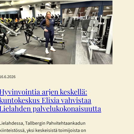
16.6.2026
Hyvinvointia arjen keskellä:
kuntokeskus Elixia vahvistaa
Lielahden palvelukokonaisuutta
Lielahdessa, Tallbergin Pahvitehtaankadun
kiinteistössä, yksi keskeisistä toimijoista on