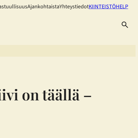
astuullisuus
Ajankohtaista
Yhteystiedot
KIINTEISTÖHELP
vi on täällä –