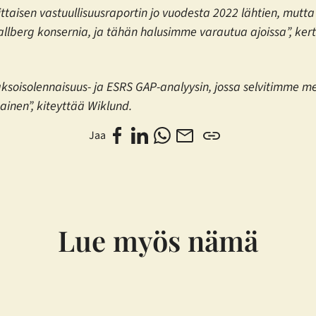
osittaisen vastuullisuusraportin jo vuodesta 2022 lähtien, mu
lberg konsernia, ja tähän halusimme varautua ajoissa”, kert
ksoisolennaisuus- ja ESRS GAP-analyysin, jossa selvitimme me
ainen”, kiteyttää Wiklund.
Jaa
Lue myös nämä