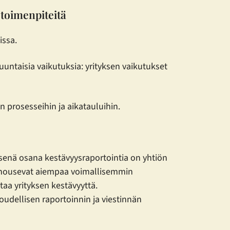
 toimenpiteitä
vissa.
untaisia vaikutuksia: yrityksen vaikutukset
 prosesseihin ja aikatauluihin.
eisenä osana kestävyysraportointia on yhtiön
iat nousevat aiempaa voimallisemmin
taa yrityksen kestävyyttä.
loudellisen raportoinnin ja viestinnän