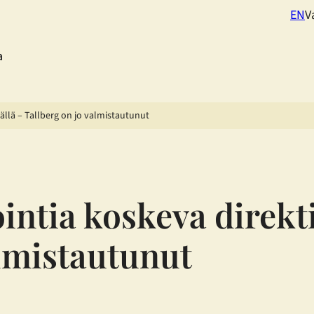
EN
V
a
äällä – Tallberg on jo valmistautunut
ntia koskeva direktii
almistautunut