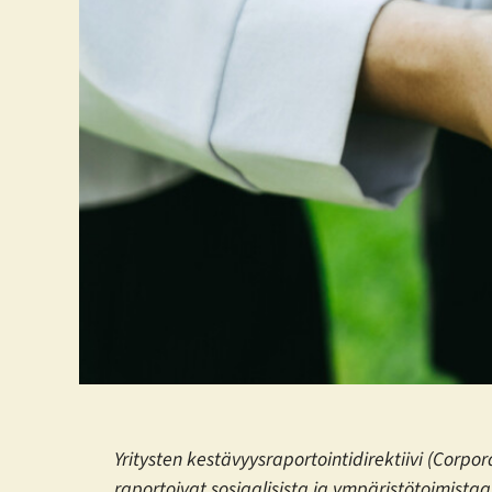
Yritysten kestävyysraportointidirektiivi (Corpo
raportoivat sosiaalisista ja ympäristötoimistaa