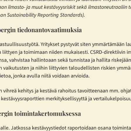
an ilmasto- ja muut kestävyysriskit sekä ilmastoneutraaliin ta
an Sustainability Reporting Standards).
bergin tiedonantovaatimuksia
 vastuullisuustyötä. Yritykset pystyvät siten ymmärtämään 
 liittyen ja toimimaan niiden mukaisesti. CSRD-direktiivin i
sa, vahvistaa hallintoaan sekä tunnistaa ja hallita riskejää
n vaikutusten ja niihin liittyvien taloudellisten riskien 
ietoa, jonka avulla niitä voidaan arvioida.
ten vihreä kehitys ja kestävä rahoitus tavoitteenaan mm. ohja
en kestävyysraporttien merkityksellisyyttä ja vertailukelpoisu
bergin toimintakertomuksessa
lle. Jatkossa kestävyystiedot raportoidaan osana toimintak