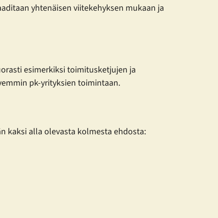
 laaditaan yhtenäisen viitekehyksen mukaan ja
rasti esimerkiksi toimitusketjujen ja
hvemmin pk-yrityksien toimintaan.
tään kaksi alla olevasta kolmesta ehdosta: