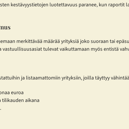
ysten kestävyystietojen luotettavuus paranee, kun raportit
imus
emaan merkittävää määrää yrityksiä joko suoraan tai epäsuo
 ja vastuullisuusasiat tulevat vaikuttamaan myös entistä va
tattuihin ja listaamattomiin yrityksiin, joilla täyttyy vähin
oonaa euroa
a tilikauden aikana
.
.