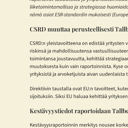
liiketoimintamallissa ja strategiassa huomioida
nämä asiat ESR-standardin mukaisesti (Europe
CSRD muuttaa perusteellisesti Tall
CSRD:n yleistavoitteena on edistää yritysten
riskinsä ja mahdollisuutensa vastuullisuuteen
toimintansa joustavuutta, kehittää strategiaan
muutoksesta kuin vain raportoinnista. Kyse o
yrityksistä ja arvoketjuista aivan uudenlaista t
Direktiivin taustalla ovat EU:n tavoitteet, ku
sijoituksiin. Siksi EU haluaa kehittää yrityks
Kestävyystiedot raportoidaan Tall
Kestävyysraportoinnin merkitys nousee korkea