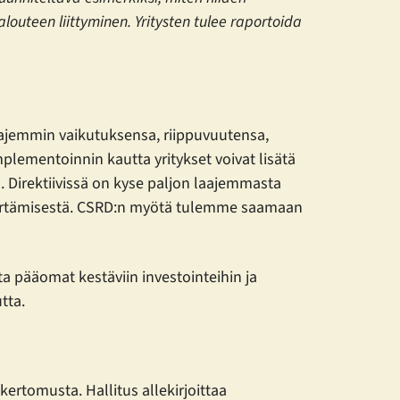
louteen liittyminen. Yritysten tulee raportoida
laajemmin vaikutuksensa, riippuvuutensa,
mplementoinnin kautta yritykset voivat lisätä
n. Direktiivissä on kyse paljon laajemmasta
ymmärtämisestä. CSRD:n myötä tulemme saamaan
ta pääomat kestäviin investointeihin ja
utta.
ertomusta. Hallitus allekirjoittaa