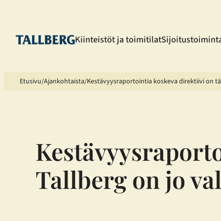
Siirry
sisältöön
Kiinteistöt ja toimitilat
Sijoitustoimint
Etusivu
Ajankohtaista
Kestävyysraportointia koskeva direktiivi on t
Kestävyysraportoi
Tallberg on jo v