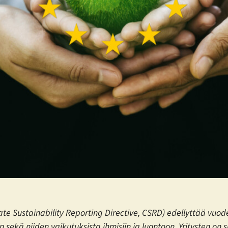
rate Sustainability Reporting Directive, CSRD) edellyttää vuod
n sekä niiden vaikutuksista ihmisiin ja luontoon. Yritysten on 