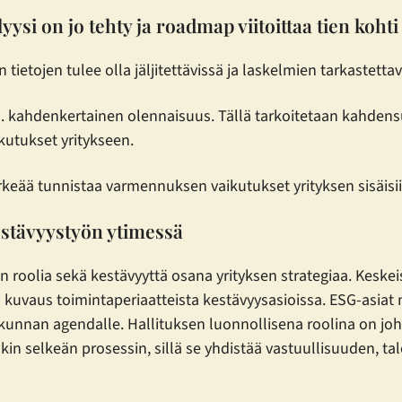
ysi on jo tehty ja roadmap viitoittaa tien kohti
tietojen tulee olla jäljitettävissä ja laskelmien tarkastetta
. kahdenkertainen olennaisuus. Tällä tarkoitetaan kahdensu
ikutukset yritykseen.
keää tunnistaa varmennuksen vaikutukset yrityksen sisäisiin
kestävyystyön ytimessä
on roolia sekä kestävyyttä osana yrityksen strategiaa. Kesk
ä ja kuvaus toimintaperiaatteista kestävyysasioissa. ESG-as
okunnan agendalle. Hallituksen luonnollisena roolina on joh
äkin selkeän prosessin, sillä se yhdistää vastuullisuuden, ta