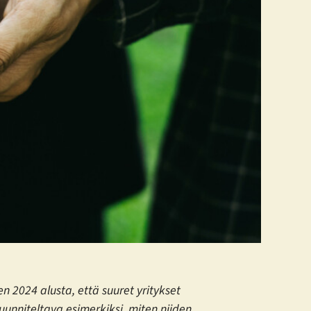
en 2024 alusta, että suuret yritykset
suunniteltava esimerkiksi, miten niiden