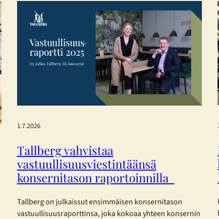
1.7.2026
Tallberg vahvistaa
vastuullisuusviestintäänsä
konsernitason raportoinnilla
Tallberg on julkaissut ensimmäisen konsernitason
vastuullisuusraporttinsa, joka kokoaa yhteen konsernin