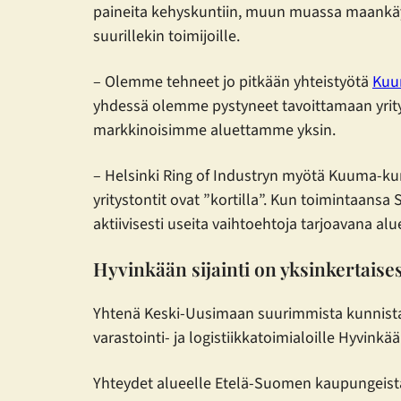
paineita kehyskuntiin, muun muassa maankäytt
suurillekin toimijoille.
– Olemme tehneet jo pitkään yhteistyötä
Kuu
yhdessä olemme pystyneet tavoittamaan yrity
markkinoisimme aluettamme yksin.
– Helsinki Ring of Industryn myötä Kuuma-kun
yritystontit ovat ”kortilla”. Kun toimintaans
aktiivisesti useita vaihtoehtoja tarjoavana al
Hyvinkään sijainti on yksinkertaise
Yhtenä Keski-Uusimaan suurimmista kunnista 
varastointi- ja logistiikkatoimialoille Hyvinkä
Yhteydet alueelle Etelä-Suomen kaupungeista ov