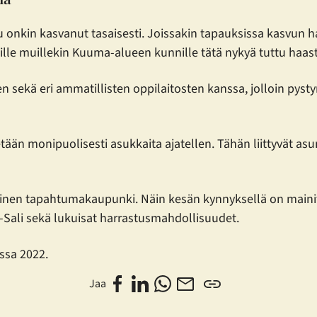
u onkin kasvanut tasaisesti. Joissakin tapauksissa kasvun h
ille muillekin Kuuma-alueen kunnille tätä nykyä tuttu haas
n sekä eri ammatillisten oppilaitosten kanssa, jolloin pys
än monipuolisesti asukkaita ajatellen. Tähän liittyvät asu
tinen tapahtumakaupunki. Näin kesän kynnyksellä on mainitt
Sali sekä lukuisat harrastusmahdollisuudet.
ssa 2022.
Jaa