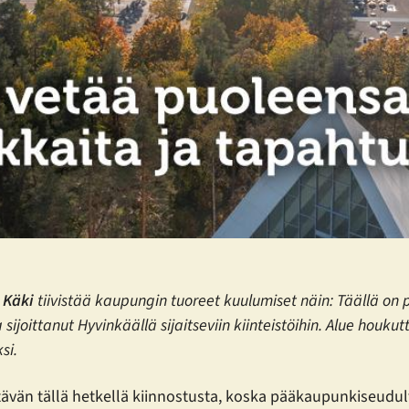
 Käki
tiivistää kaupungin tuoreet kuulumiset näin: Täällä on po
sijoittanut Hyvinkäällä sijaitseviin kiinteistöihin. Alue houku
si.
ävän tällä hetkellä kiinnostusta, koska pääkaupunkiseudul