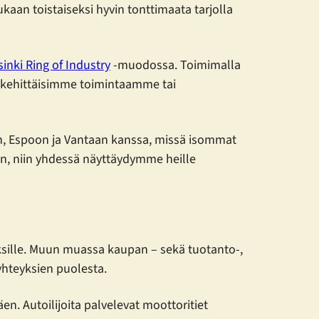
aan toistaiseksi hyvin tonttimaata tarjolla
sinki Ring of Industry
-muodossa. Toimimalla
 kehittäisimme toimintaamme tai
in, Espoon ja Vantaan kanssa, missä isommat
een, niin yhdessä näyttäydymme heille
sille. Muun muassa kaupan – sekä tuotanto-,
eyhteyksien puolesta.
en. Autoilijoita palvelevat moottoritiet