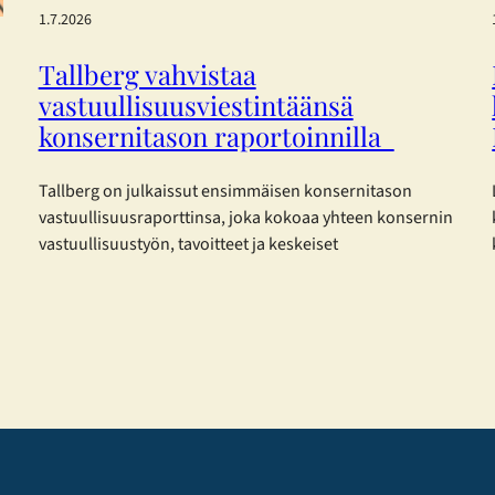
1.7.2026
Tallberg vahvistaa
vastuullisuusviestintäänsä
konsernitason raportoinnilla
Tallberg on julkaissut ensimmäisen konsernitason
vastuullisuusraporttinsa, joka kokoaa yhteen konsernin
vastuullisuustyön, tavoitteet ja keskeiset
kehitystoimenpiteet vuodelta 2025. Raportti on laadittu
eurooppalaisia kestävyysraportoinnin standardeja
mukaillen. Tallberg ei kuulu lakisääteisen
kestävyysraportoinnin piiriin, mutta on päättänyt
raportoida vastuullisuudestaan vapaaehtoisesti.
Konsernin vastuullisuusraportti on laadittu mukaillen
EFRAG:n (European Financial Reporting Advisory Group)
joulukuussa 2025 julkaisemia yksinkertaistettuja ESRS-
standardeja. Päätös perustuu haluun…