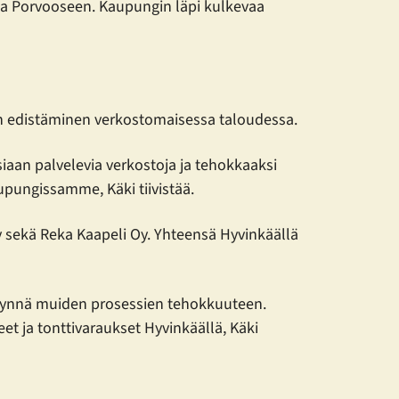
ta Porvooseen. Kaupungin läpi kulkevaa
den edistäminen verkostomaisessa taloudessa.
iaan palvelevia verkostoja ja tehokkaaksi
upungissamme, Käki tiivistää.
 sekä Reka Kaapeli Oy. Yhteensä Hyvinkäällä
 ynnä muiden prosessien tehokkuuteen.
t ja tonttivaraukset Hyvinkäällä, Käki