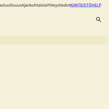
astuullisuus
Ajankohtaista
Yhteystiedot
KIINTEISTÖHELP