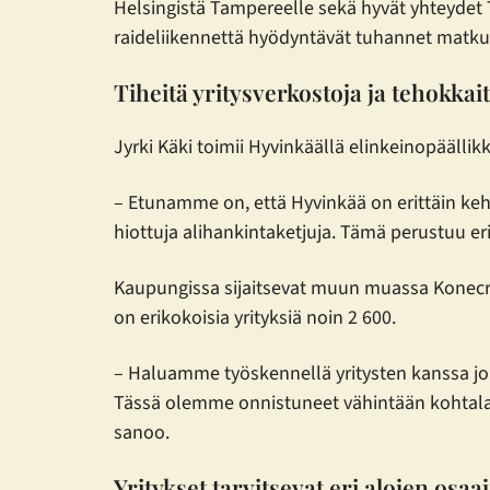
Helsingistä Tampereelle sekä hyvät yhteydet
raideliikennettä hyödyntävät tuhannet matkust
Tiheitä yritysverkostoja ja tehokkai
Jyrki Käki toimii Hyvinkäällä elinkeinopääll
– Etunamme on, että Hyvinkää on erittäin kehi
hiottuja alihankintaketjuja. Tämä perustuu er
Kaupungissa sijaitsevat muun muassa Konecra
on erikokoisia yrityksiä noin 2 600.
– Haluamme työskennellä yritysten kanssa j
Tässä olemme onnistuneet vähintään kohtalais
sanoo.
Yritykset tarvitsevat eri alojen osaaj