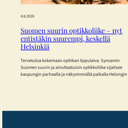
4.8.2026
Suomen suurin optikkoliike – nyt
entistäkin suurempi, keskellä
Helsinkiä
Tervetuloa kokemaan optiikan lippulaiva. Synsamin
Suomen suurin ja ainutlaatuisin optikkoliike sijaitsee
kaupungin parhaalla ja näkyvimmällä paikalla Helsingin
sydämessä – ja nyt se on laajentunut entisestään.
Toukokuisen laajennuksen myötä Synsamin
lippulaivaliike tarjoaa huikeat 423 m² täyden palvelun
optiikkaa aivan Aleksanterinkadun ytimessä. Enemmän
tilaa, enemmän valikoimaa ja entistä parempaa palvelua
– kaikki asiakkaan parhaaksi. Uudistetut tilat,
sujuvampi…