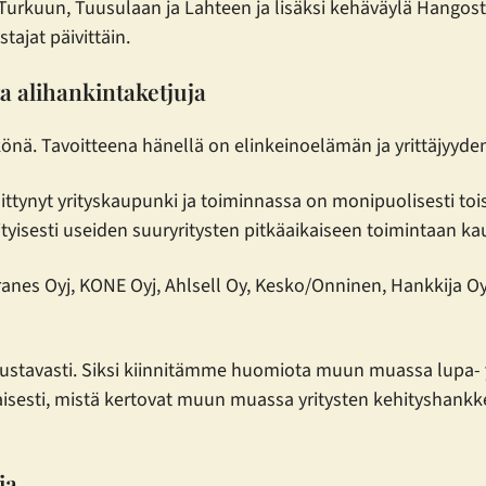
 Turkuun, Tuusulaan ja Lahteen ja lisäksi kehäväylä Hangos
ajat päivittäin.
ta alihankintaketjuja
ikkönä. Tavoitteena hänellä on elinkeinoelämän ja yrittäjyy
ttynyt yrityskaupunki ja toiminnassa on monipuolisesti tois
ityisesti useiden suuryritysten pitkäaikaiseen toimintaan ka
nes Oyj, KONE Oyj, Ahlsell Oy, Kesko/Onninen, Hankkija Oy
oustavasti. Siksi kiinnitämme huomiota muun muassa lupa-
esti, mistä kertovat muun muassa yritysten kehityshankkee
ia