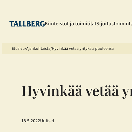
Siirry
sisältöön
Kiinteistöt ja toimitilat
Sijoitustoimint
Etusivu
Ajankohtaista
Hyvinkää vetää yrityksiä puoleensa
Hyvinkää vetää y
18.5.2022
Uutiset