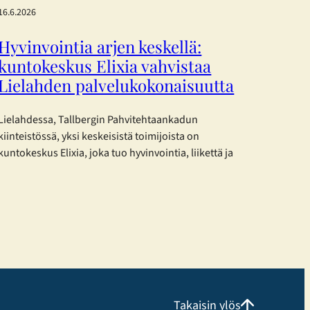
16.6.2026
Hyvinvointia arjen keskellä:
kuntokeskus Elixia vahvistaa
Lielahden palvelukokonaisuutta
Lielahdessa, Tallbergin Pahvitehtaankadun
kiinteistössä, yksi keskeisistä toimijoista on
kuntokeskus Elixia, joka tuo hyvinvointia, liikettä ja
yhteisöllisyyttä osaksi kaupunkilaisten arkea.
Monipuolista treeniä eri tarpeisiin Elixia Lielahti tarjoaa
erinomaisen mahdollisuuden kuntosaliharjoitteluun ja
panostaa erityisesti monipuoliseen
ryhmäliikuntatarjontaan. Liikuntakeskuksessa voi
harjoitella omatoimisesti, osallistua Cycling, Indoor
Running ja Performance Hyrox tunneille tai valita
perinteisempiä, tutumpia ryhmäliikuntatunteja.
Uutuuksista erityisen suosittuja ovat…
Takaisin ylös