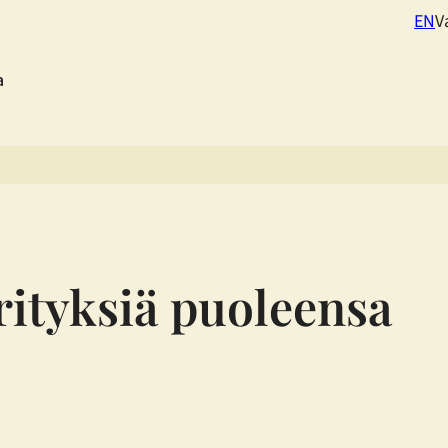
EN
V
a
rityksiä puoleensa