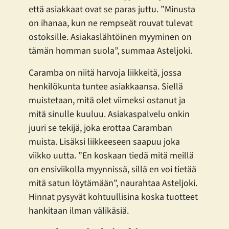
että asiakkaat ovat se paras juttu. ”Minusta
on ihanaa, kun ne rempseät rouvat tulevat
ostoksille. Asiakaslähtöinen myyminen on
tämän homman suola”, summaa Asteljoki.
Caramba on niitä harvoja liikkeitä, jossa
henkilökunta tuntee asiakkaansa. Siellä
muistetaan, mitä olet viimeksi ostanut ja
mitä sinulle kuuluu. Asiakaspalvelu onkin
juuri se tekijä, joka erottaa Caramban
muista. Lisäksi liikkeeseen saapuu joka
viikko uutta. ”En koskaan tiedä mitä meillä
on ensiviikolla myynnissä, sillä en voi tietää
mitä satun löytämään”, naurahtaa Asteljoki.
Hinnat pysyvät kohtuullisina koska tuotteet
hankitaan ilman välikäsiä.