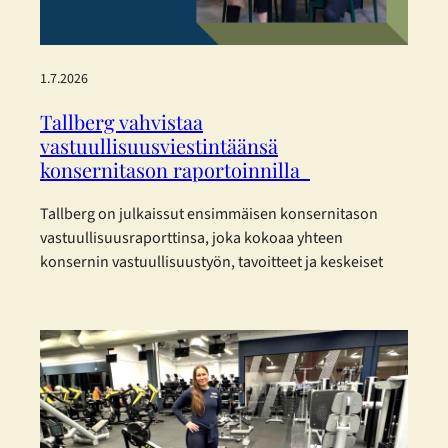
1.7.2026
Tallberg vahvistaa
vastuullisuusviestintäänsä
konsernitason raportoinnilla
Tallberg on julkaissut ensimmäisen konsernitason
vastuullisuusraporttinsa, joka kokoaa yhteen
konsernin vastuullisuustyön, tavoitteet ja keskeiset
kehitystoimenpiteet vuodelta 2025. Raportti on
laadittu eurooppalaisia kestävyysraportoinnin
standardeja mukaillen. Tallberg ei kuulu lakisääteisen
kestävyysraportoinnin piiriin, mutta on päättänyt
raportoida vastuullisuudestaan vapaaehtoisesti.
Konsernin vastuullisuusraportti on laadittu mukaillen
EFRAG:n (European Financial Reporting Advisory