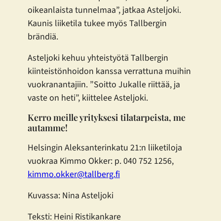
oikeanlaista tunnelmaa”, jatkaa Asteljoki.
Kaunis liiketila tukee myös Tallbergin
brändiä.
Asteljoki kehuu yhteistyötä Tallbergin
kiinteistönhoidon kanssa verrattuna muihin
vuokranantajiin. ”Soitto Jukalle riittää, ja
vaste on heti”, kiittelee Asteljoki.
Kerro meille yrityksesi tilatarpeista, me
autamme!
Helsingin Aleksanterinkatu 21:n liiketiloja
vuokraa Kimmo Okker: p. 040 752 1256,
kimmo.okker@tallberg.fi
Kuvassa: Nina Asteljoki
Teksti: Heini Ristikankare