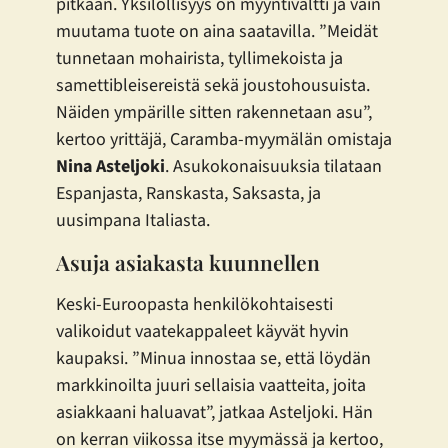
pitkään. Yksilöllisyys on myyntivaltti ja vain
muutama tuote on aina saatavilla. ”Meidät
tunnetaan mohairista, tyllimekoista ja
samettibleisereistä sekä joustohousuista.
Näiden ympärille sitten rakennetaan asu”,
kertoo yrittäjä, Caramba-myymälän omistaja
Nina Asteljoki
. Asukokonaisuuksia tilataan
Espanjasta, Ranskasta, Saksasta, ja
uusimpana Italiasta.
Asuja asiakasta kuunnellen
Keski-Euroopasta henkilökohtaisesti
valikoidut vaatekappaleet käyvät hyvin
kaupaksi. ”Minua innostaa se, että löydän
markkinoilta juuri sellaisia vaatteita, joita
asiakkaani haluavat”, jatkaa Asteljoki. Hän
on kerran viikossa itse myymässä ja kertoo,