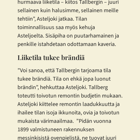
hurmaava liiketila – kiitos Tallbergin – juuri
sellainen kuin halusimme, sellainen meille
tehtiin”, Asteljoki jatkaa. Tilan
toiminnallisuus saa myös kehuja
Asteljoelta. Sisäpiha on puutarhamainen ja
penkille istahdetaan odottamaan kaveria.
Liiketila tukee brändiä
”Voi sanoa, että Tallbergin tarjoama tila
tukee brändiä. Tila on ehkä jopa luonut
brändin”, hehkuttaa Asteljoki. Tallberg
toteutti toivotun remontin budjetin mukaan.
Asteljoki kiittelee remontin laadukkuutta ja
ihailee tilan isoja ikkunoita, ovia ja toivotun
mukaista värimaailmaa. ”Pidän vuonna
1899 valmistuneen rakennuksen
messinkisistä ovenpielistä, ne tuovat juuri