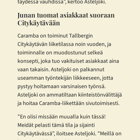
täydessä vauhdissa”, kertoo Asteljoki.
Junan tuomat asiakkaat suoraan
Citykäytävään
Caramba on toiminut Tallbergin
Citykäytävän liiketilassa noin vuoden, ja
toiminnalle on muodostunut selkeä
konsepti, joka tuo vakituiset asiakkaat aina
vaan takaisin. Asteljoki on palkannut
useamman työntekijän liikkeeseen, jotta
pystyy hoitamaan varsinaisen työnsä.
Asteljoki on ammatiltaan kiinteistönvälittäjä
ja hoitaa Caramba-liikettään sivutoimisesti.
”En olisi missään muualla kuin tässä!
Meidät pelasti tämä tila ja sijainti
Citykäytävässä”, iloitsee Asteljoki. ”Meillä on