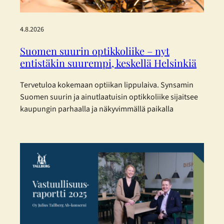
4.8.2026
Suomen suurin optikkoliike – nyt
entistäkin suurempi, keskellä Helsinkiä
Tervetuloa kokemaan optiikan lippulaiva. Synsamin
Suomen suurin ja ainutlaatuisin optikkoliike sijaitsee
kaupungin parhaalla ja näkyvimmällä paikalla
Helsingin sydämessä – ja nyt se on laajentunut
entisestään. Toukokuisen laajennuksen myötä
Synsamin lippulaivaliike tarjoaa huikeat 423 m² täyden
palvelun optiikkaa aivan Aleksanterinkadun ytimessä.
Enemmän tilaa, enemmän valikoimaa ja entistä
parempaa palvelua – kaikki asiakkaan parhaaksi.
Uudistetut tilat, sujuvampi…