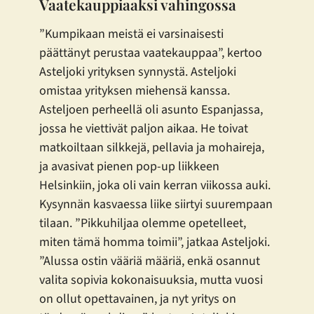
Vaatekauppiaaksi vahingossa
”Kumpikaan meistä ei varsinaisesti
päättänyt perustaa vaatekauppaa”, kertoo
Asteljoki yrityksen synnystä. Asteljoki
omistaa yrityksen miehensä kanssa.
Asteljoen perheellä oli asunto Espanjassa,
jossa he viettivät paljon aikaa. He toivat
matkoiltaan silkkejä, pellavia ja mohaireja,
ja avasivat pienen pop-up liikkeen
Helsinkiin, joka oli vain kerran viikossa auki.
Kysynnän kasvaessa liike siirtyi suurempaan
tilaan. ”Pikkuhiljaa olemme opetelleet,
miten tämä homma toimii”, jatkaa Asteljoki.
”Alussa ostin vääriä määriä, enkä osannut
valita sopivia kokonaisuuksia, mutta vuosi
on ollut opettavainen, ja nyt yritys on