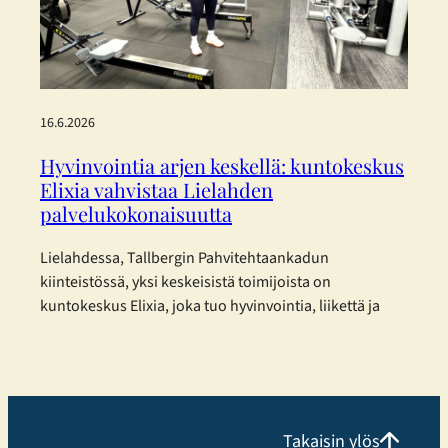
Group) joulukuussa 2025 julkaisemia
yksinkertaistettuja ESRS-standardeja. Päätös perustuu
haluun…
16.6.2026
Hyvinvointia arjen keskellä: kuntokeskus
Elixia vahvistaa Lielahden
palvelukokonaisuutta
Lielahdessa, Tallbergin Pahvitehtaankadun
kiinteistössä, yksi keskeisistä toimijoista on
kuntokeskus Elixia, joka tuo hyvinvointia, liikettä ja
yhteisöllisyyttä osaksi kaupunkilaisten arkea.
Monipuolista treeniä eri tarpeisiin Elixia Lielahti
tarjoaa erinomaisen mahdollisuuden
kuntosaliharjoitteluun ja panostaa erityisesti
monipuoliseen ryhmäliikuntatarjontaan.
Takaisin ylös