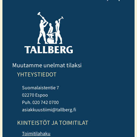
Liikuntakeskuksessa voi harjoitella omatoimisesti,
osallistua Cycling, Indoor Running ja Performance
Hyrox tunneille tai valita perinteisempiä, tutumpia
ryhmäliikuntatunteja. Uutuuksista erityisen suosittuja
ovat…
Muutamme unelmat tilaksi
YHTEYSTIEDOT
Suomalaistentie 7
02270 Espoo
Puh. 020 742 0700
asiakkuustiimi@tallberg.fi
KIINTEISTÖT JA TOIMITILAT
Toimitilahaku