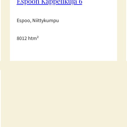
Espoon Kappelikuja 6
Espoo, Niittykumpu
8012 htm²