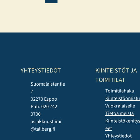
YHTEYSTIEDOT
KIINTEISTÖT JA
TOIMITILAT
Suomalaistentie
Toimitilahaku
7
Kiinteistöomist
02270 Espoo
Vuokralaiselle
Puh. 020 742
Tietoa meistä
0700
Kiinteistökehit
asiakkuustiimi
eet
@tallberg.fi
Yhteystiedot