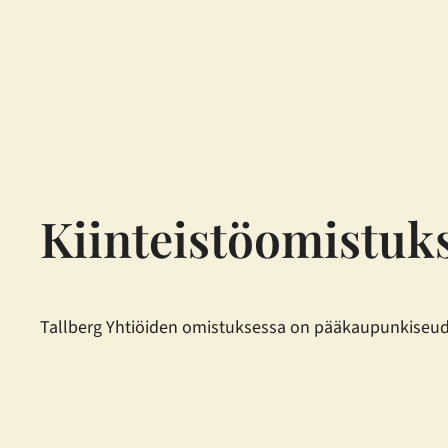
Siirry
sisältöön
Kiinteistöomistuk
Tallberg Yhtiöiden omistuksessa on pääkaupunkiseudulla