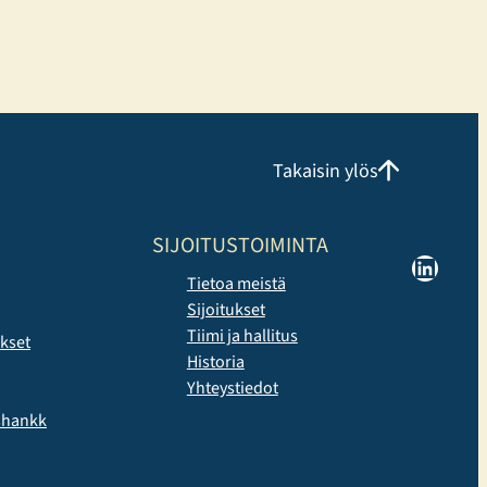
Takaisin ylös
SIJOITUSTOIMINTA
LinkedIn
Tietoa meistä
Sijoitukset
Tiimi ja hallitus
ukset
Historia
Yhteystiedot
yshankk