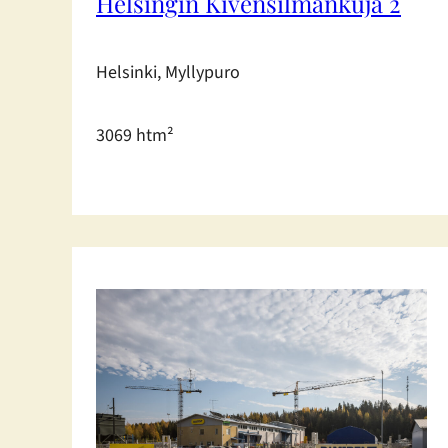
Helsingin Kivensilmänkuja 2
Helsinki, Myllypuro
3069 htm²