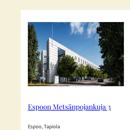
Espoon Metsänpojankuja 3
Espoo, Tapiola