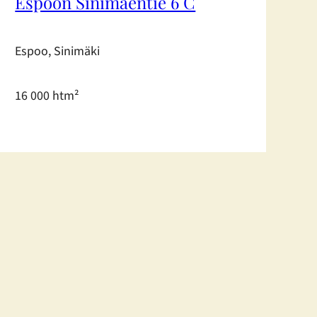
Espoon Sinimäentie 6 C
Espoo, Sinimäki
16 000 htm²