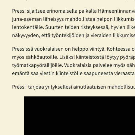
Pressi sijaitsee erinomaisella paikalla Hämeenlinnanvä
juna-aseman läheisyys mahdollistaa helpon liikkumis
lentokentälle. Suurten teiden risteyksessä, hyvien liik
näkyvyyden, että työntekijöiden ja vieraiden liikkumis
Pressissä vuokralaisen on helppo viihtyä. Kohteessa o
myös sähköautoille. Lisäksi kiinteistöstä löytyy pyör
työmatkapyöräilijöille. Vuokralaisia palvelee myös säh
emäntä saa viestin kiinteistölle saapuneesta vieraasta
Pressi tarjoaa yrityksellesi ainutlaatuisen mahdollisuu