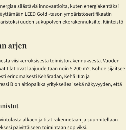
energiaa säästäviä innovaatioita, kuten energiakentäksi
 täyttämään LEED Gold -tason ympäristösertifikaatin
ittaristoksi uuden sukupolven ekorakennuksille. Kiinteistö
an arjen
sta viisikerroksisesta toimistorakennuksesta. Vuoden
 tilat ovat laajuudeltaan noin 5 200 m2. Kohde sijaitsee
sti erinomaisesti Kehäradan, Kehä III:n ja
ssi B on aitiopaikka yrityksellesi sekä näkyvyyden, että
nnistut
vintolasta alkaen ja tilat rakennetaan ja suunnitellaan
ksesi päivittäiseen toimintaan sopiviksi.