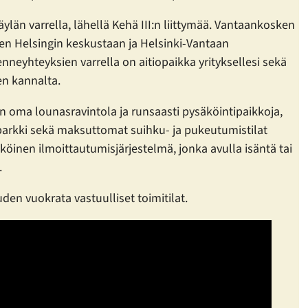
ylän varrella, lähellä Kehä III:n liittymää. Vantaankosken
en Helsingin keskustaan ja Helsinki-Vantaan
enneyhteyksien varrella on aitiopaikka yrityksellesi sekä
en kannalta.
n oma lounasravintola ja runsaasti pysäköintipaikkoja,
äparkki sekä maksuttomat suihku- ja pukeutumistilat
köinen ilmoittautumisjärjestelmä, jonka avulla isäntä tai
.
den vuokrata vastuulliset toimitilat.