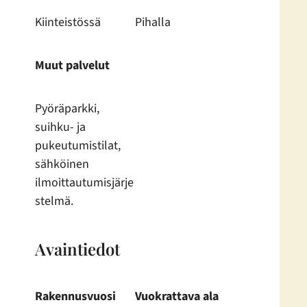
Kiinteistössä
Pihalla
Muut palvelut
Pyöräparkki,
suihku- ja
pukeutumistilat,
sähköinen
ilmoittautumisjärje
stelmä.
Avaintiedot
Rakennusvuosi
Vuokrattava ala