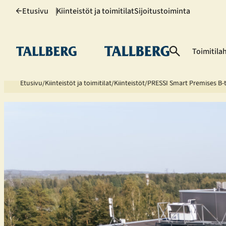
Siirry
Etusivu
Kiinteistöt ja toimitilat
Sijoitustoiminta
sisältöön
Toimitila
Etusivu
Kiinteistöt ja toimitilat
Kiinteistöt
PRESSI Smart Premises B-