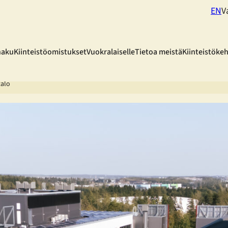
EN
V
haku
Kiinteistöomistukset
Vuokralaiselle
Tietoa meistä
Kiinteistöke
talo