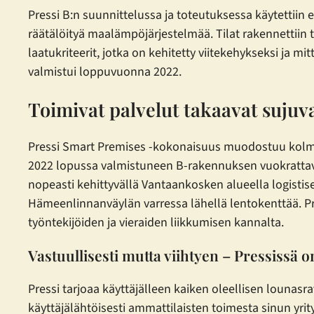
Pressi B:n suunnittelussa ja toteutuksessa käytettiin 
räätälöityä maalämpöjärjestelmää. Tilat rakennettiin
laatukriteerit, jotka on kehitetty viitekehykseksi ja m
valmistui loppuvuonna 2022.
Toimivat palvelut takaavat sujuv
Pressi Smart Premises -kokonaisuus muodostuu kolme
2022 lopussa valmistuneen B-rakennuksen vuokrattavat
nopeasti kehittyvällä Vantaankosken alueella logistise
Hämeenlinnanväylän varressa lähellä lentokenttää. Pre
työntekijöiden ja vieraiden liikkumisen kannalta.
Vastuullisesti mutta viihtyen – Pressissä o
Pressi tarjoaa käyttäjälleen kaiken oleellisen lounasra
käyttäjälähtöisesti ammattilaisten toimesta sinun yrity