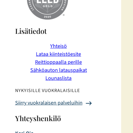
Lisätiedot
Yhteisö
Lataa kiinteistöesite
Reittioppaalla perille
Sähköauton latauspaikat
Lounaslista
NYKYISILLE VUOKRALAISILLE
Siirry vuokralaisen palveluihin
Yhteyshenkilö