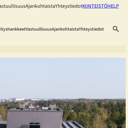
astuullisuus
Ajankohtaista
Yhteystiedot
KIINTEISTÖHELP
hityshankkeet
Vastuullisuus
Ajankohtaista
Yhteystiedot