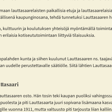
aan lauttasaarelaisten paikallisia etuja ja lauttasaarelai
llisenä kaupunginosana, tehdä tunnetuksi Lauttasaaren hist
an, kulttuurin ja koulutuksen yhteisöjä myöntämällä toimint
rilaisia kotiseututoimintaan liittyviä tilaisuuksia.
palahden kunta ja siihen kuulunut Lauttasaaren ns. taajavä
udelle perustettavalle säätiölle. Siitä lähtien Lauttasaare
ttasaari
auttasaaren osto. Hän tosin teki kaupan puoliksi vahingoss
olesta ja piti Lauttasaarta juuri sopivana lisämaana kasv
ille vuonna 1911, mutta valtuusto piti tarjousta liian kalliin