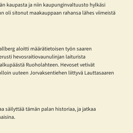
tyvän kaupasta ja niin kaupunginvaltuusto hylkäsi
 kun oli sitonut maakauppaan rahansa lähes viimeistä
llberg aloitti määrätietoisen työn saaren
erusti hevosraitiovaunulinjan laiturista
 alkupäästä Ruoholahteen. Hevoset vetivät
 jolloin uuteen Jorvaksentiehen liittyvä Lauttasaaren
 säilyttää tämän palan historiaa, ja jatkaa
aisina.