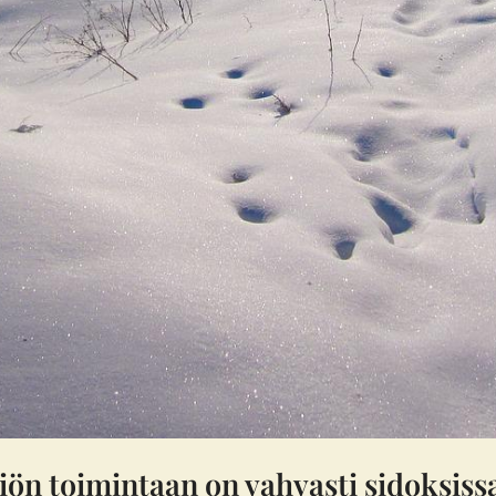
iön toimintaan on vahvasti sidoksiss