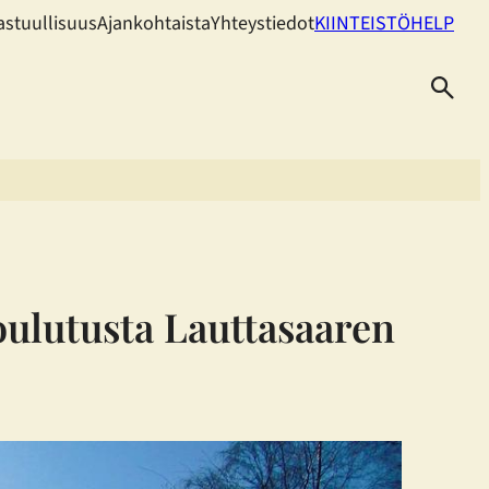
astuullisuus
Ajankohtaista
Yhteystiedot
KIINTEISTÖHELP
koulutusta Lauttasaaren