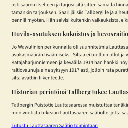
osti saaren itselleen ja tarjosi sitä sitten samalla hi
tämänkin tarjouksen. Saari jäi siis Tallbergille ja a
penniä myöten. Hän selvisi kuitenkin vaikeuksista, e
Huvila-asutuksen kukoistus ja hevosraiti
Jo Wawulinien perikunnalla oli suunnitelmia Lauttasaa
asukasmäärän lisäämiseksi. Siltaa ei tuolloin ollut ja 
Katajaharjunniemeen ja keväällä 1914 hän hankki höyr
raitiovaunuja aina syksyyn 1917 asti, jolloin rata pure
silta avattiin liikenteelle.
Historian perintönä Tallberg tukee Lautta
Tallbergin Puistotie Lauttasaaressa muistuttaa tänäki
monivuotista tukeaan Lauttasaaren säätiölle, jotta saar
Tutustu Lauttasaaren Säätiö toimintaan