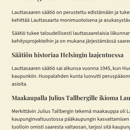
Lauttasaaren säätiö on perustettu edistämään ja tukem
kehittää Lauttasaarta monimuotoisena ja asukasystävä
Säätiö tukee taloudellisesti lauttasaarelaisia liikunn
kehitysprojekteihin ja on mukana järjestämässä saaren e
Säätiön historiaa Helsingin laajentuessa
Lauttasaaren säätiö sai alkunsa vuonna 1945, kun Huo
kaupunkiin. Huopalahden kunta luovutti peruspääoman u
asioita.
Maakaupalla Julius Tallbergille ikioma Lau
Merkittävin Julius Tallbergin tekemä maakauppa oli L
kaupunginvaltuustossa pääkaupungin kasvattamisen pu
tuolloin omisti saaresta valtaosan, tarjosi sitä kaupung