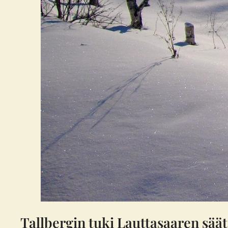
Tallbergin tuki Lauttasaaren säät