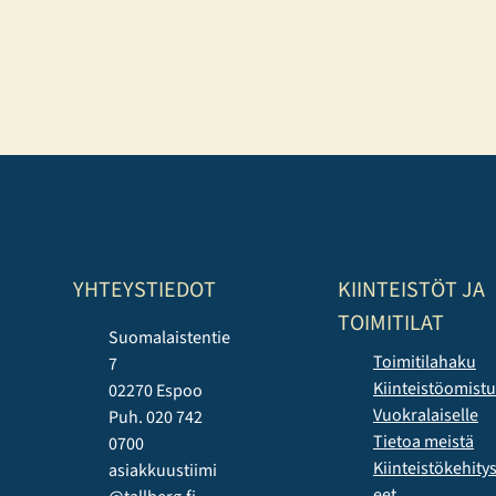
YHTEYSTIEDOT
KIINTEISTÖT JA
TOIMITILAT
Suomalaistentie
Toimitilahaku
7
Kiinteistöomist
02270 Espoo
Vuokralaiselle
Puh. 020 742
Tietoa meistä
0700
Kiinteistökehit
asiakkuustiimi
eet