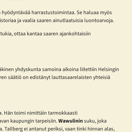
sia hyödyntävää harrastustoimintaa. Se haluaa myös
oriaa ja vaalia saaren ainutlaatuisia luontoarvoja.
atukia, ottaa kantaa saaren ajankohtaisiin
kinen yhdyskunta samoina aikoina liitettiin Helsingin
n säätiö on edistänyt lauttasaarelaisten yhteisiä
a. Hän toimi nimittäin tarmokkaasti
avan kaupungin tarpeisiin.
Wawulinin
suku, joka
a. Tallberg ei antanut periksi, vaan tinki hinnan alas,