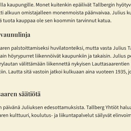
nnalla kaupungille. Monet kuitenkin epäilivät Tallbergin hyö
iheutti alkuun omistajalleen monenmoista päänvaivaa. Julius
ikä tuota kauppaa ole sen koommin tarvinnut katua.
ovaunulinja
ren palstoittamiseksi huvilatonteiksi, mutta vasta Julius Ta
vain höyrypurret liikennöivät kaupunkiin ja takaisin. Julius p
ylautan välittämään liikennettä nykyisen Lauttasaarentien
ttiin. Lautta sitä vastoin jatkoi kulkuaan aina vuoteen 1935,
saaren säätiötä
n päivänä Juliuksen edesottamuksista. Tallberg Yhtiöt haluaa
en kulttuuri, koulutus- ja liikuntapalvelut säilyvät elinvoim