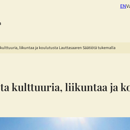
EN
V
a
a kulttuuria, liikuntaa ja koulutusta Lauttasaaren Säätiötä tukemalla
sta kulttuuria, liikuntaa ja 