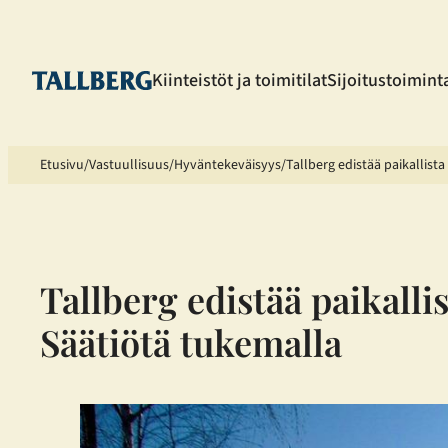
Siirry
sisältöön
Kiinteistöt ja toimitilat
Sijoitustoimint
Etusivu
Vastuullisuus
Hyväntekeväisyys
Tallberg edistää paikallist
Tallberg edistää paikalli
Säätiötä tukemalla