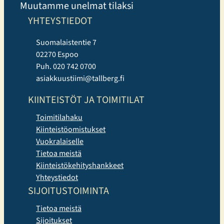
Muutamme unelmat tilaksi
YHTEYSTIEDOT
Suomalaistentie 7
02270 Espoo
Puh. 020 742 0700
asiakkuustiimi@tallberg.fi
KIINTEISTÖT JA TOIMITILAT
Toimitilahaku
Kiinteistöomistukset
Vuokralaiselle
Tietoa meistä
Kiinteistökehityshankkeet
Yhteystiedot
SIJOITUSTOIMINTA
Tietoa meistä
Sijoitukset