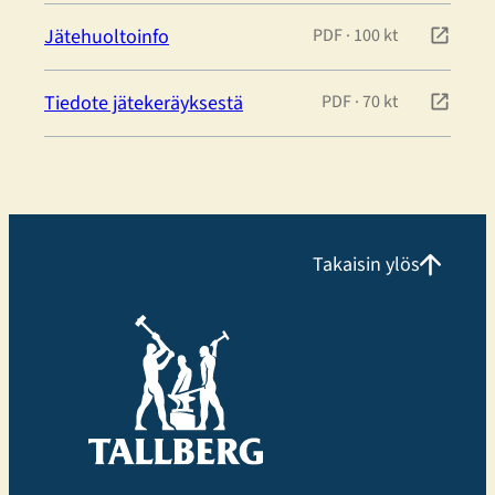
Jätehuoltoinfo
PDF
·
100 kt
Tiedote jätekeräyksestä
PDF
·
70 kt
Takaisin ylös