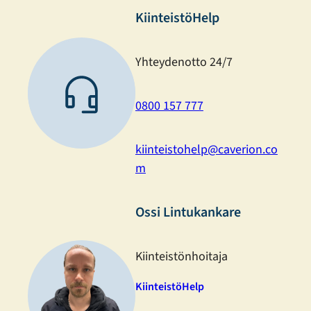
KiinteistöHelp
Yhteydenotto 24/7
0800 157 777
kiinteistohelp@caverion.co
m
Ossi Lintukankare
Kiinteistönhoitaja
KiinteistöHelp