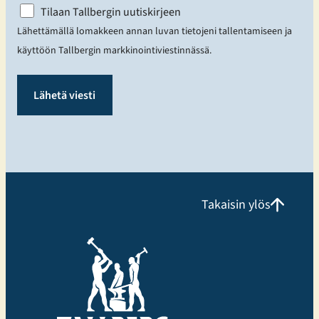
N
Tilaan Tallbergin uutiskirjeen
i
Lähettämällä lomakkeen annan luvan tietojeni tallentamiseen ja
m
käyttöön Tallbergin markkinointiviestinnässä.
e
t
ö
n
Takaisin ylös