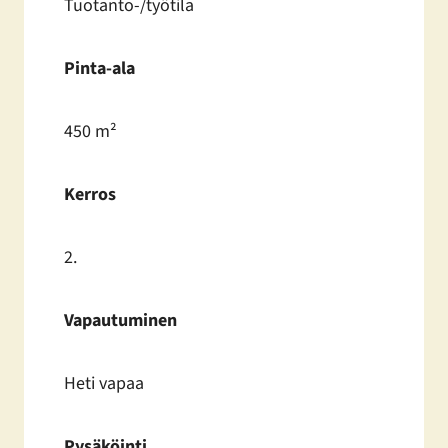
Tuotanto-/työtila
Pinta-ala
450 m²
Kerros
2.
Vapautuminen
Heti vapaa
Pysäköinti