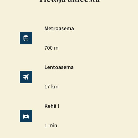
Metroasema
700 m
Lentoasema
17 km
Kehä I
1 min