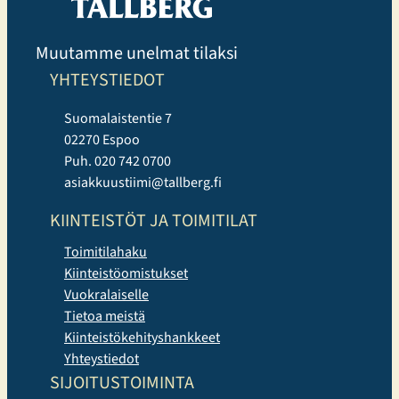
Muutamme unelmat tilaksi
YHTEYSTIEDOT
Suomalaistentie 7
02270 Espoo
Puh. 020 742 0700
asiakkuustiimi@tallberg.fi
KIINTEISTÖT JA TOIMITILAT
Toimitilahaku
Kiinteistöomistukset
Vuokralaiselle
Tietoa meistä
Kiinteistökehityshankkeet
Yhteystiedot
SIJOITUSTOIMINTA