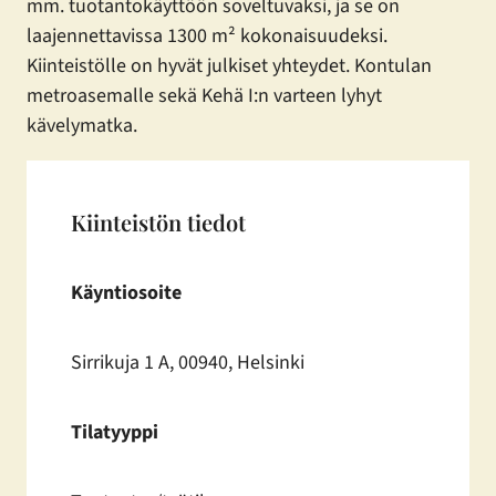
mm. tuotantokäyttöön soveltuvaksi, ja se on
laajennettavissa 1300 m² kokonaisuudeksi.
Kiinteistölle on hyvät julkiset yhteydet. Kontulan
metroasemalle sekä Kehä I:n varteen lyhyt
kävelymatka.
Kiinteistön tiedot
Käyntiosoite
Sirrikuja 1 A, 00940, Helsinki
Tilatyyppi