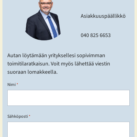
Asiakkuuspäällikkö
040 825 6653
Autan löytämään yrityksellesi sopivimman
toimitilaratkaisun. Voit myös lähettää viestin
suoraan lomakkeella.
Nimi
*
E
Sähköposti
t
*
u
n