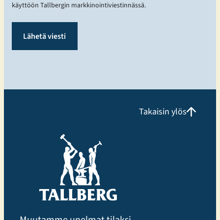
käyttöön Tallbergin markkinointiviestinnässä.
e
t
ö
n
Takaisin ylös
Muutamme unelmat tilaksi