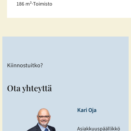
186 m²
·
Toimisto
Kiinnostuitko?
Ota yhteyttä
Kari Oja
Asiakkuuspäällikkö