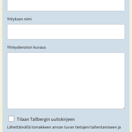
Yrityksen nimi
Yhteydenoton kuvaus
N
Tilaan Tallbergin uutiskirjeen
i
Lähettämällä lomakkeen annan luvan tietojeni tallentamiseen ja
m