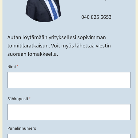
040 825 6653
Autan löytämään yrityksellesi sopivimman
toimitilaratkaisun. Voit myös lähettää viestin
suoraan lomakkeella.
Nimi
*
E
Sähköposti
t
*
u
n
i
m
Puhelinnumero
i