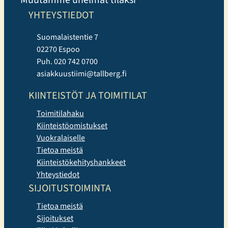
YHTEYSTIEDOT
Suomalaistentie 7
02270 Espoo
Puh. 020 742 0700
asiakkuustiimi@tallberg.fi
KIINTEISTÖT JA TOIMITILAT
Toimitilahaku
Kiinteistöomistukset
Vuokralaiselle
Tietoa meistä
Kiinteistökehityshankkeet
Yhteystiedot
SIJOITUSTOIMINTA
Tietoa meistä
Sijoitukset