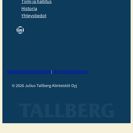
Tiimi ja hallitus
Historia
Yhteystiedot
LinkedIn
NÄYTÄ EVÄSTEASETUKSENI
|
TIETOSUOJASELOSTE
© 2026 Julius Tallberg-Kiinteistöt Oyj