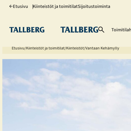
Siirry
Etusivu
Kiinteistöt ja toimitilat
Sijoitustoiminta
sisältöön
Toimitila
Etusivu
Kiinteistöt ja toimitilat
Kiinteistöt
Vantaan Kehämylly