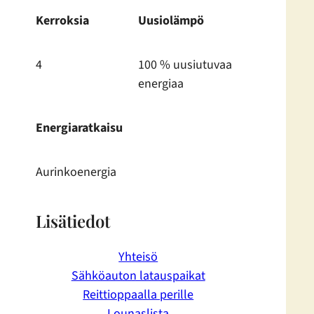
Kerroksia
Uusiolämpö
4
100 % uusiutuvaa
energiaa
Energiaratkaisu
Aurinko­energia
Lisätiedot
Yhteisö
Sähköauton latauspaikat
Reittioppaalla perille
Lounaslista