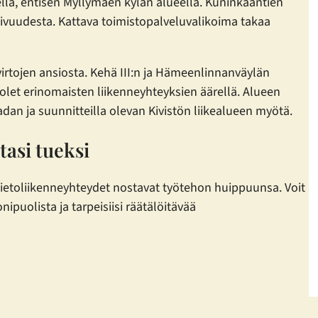
ella, entisen Myllymäen kylän alueella. Kuninkaantien
imivuudesta. Kattava toimistopalveluvalikoima takaa
virtojen ansiosta. Kehä III:n ja Hämeenlinnanväylän
olet erinomaisten liikenneyhteyksien äärellä. Alueen
an ja suunnitteilla olevan Kivistön liikealueen myötä.
tasi tueksi
tietoliikenneyhteydet nostavat työtehon huippuunsa. Voit
puolista ja tarpeisiisi räätälöitävää