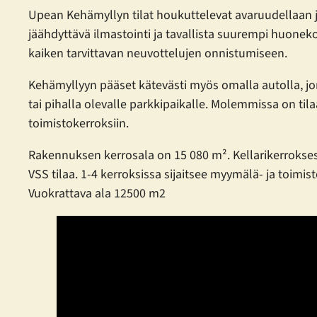
Upean Kehämyllyn tilat houkuttelevat avaruudellaan ja 
jäähdyttävä ilmastointi ja tavallista suurempi huonek
kaiken tarvittavan neuvottelujen onnistumiseen.
Kehämyllyyn pääset kätevästi myös omalla autolla, jo
tai pihalla olevalle parkkipaikalle. Molemmissa on tila
toimistokerroksiin.
Rakennuksen kerrosala on 15 080 m². Kellarikerroksessa
VSS tilaa. 1-4 kerroksissa sijaitsee myymälä- ja toimist
Vuokrattava ala 12500 m2