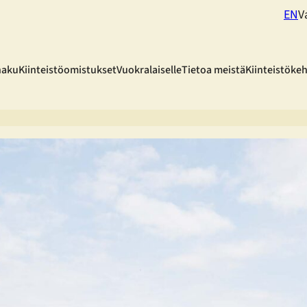
EN
V
haku
Kiinteistöomistukset
Vuokralaiselle
Tietoa meistä
Kiinteistöke