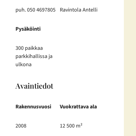
puh. 050 4697805
Ravintola Antelli
Pysäköinti
300 paikkaa
parkkihallissa ja
ulkona
Avaintiedot
Rakennusvuosi
Vuokrattava ala
2008
12 500 m²