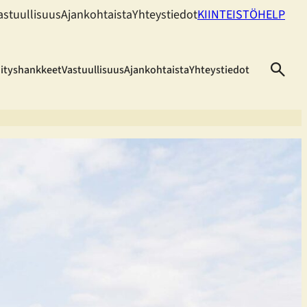
astuullisuus
Ajankohtaista
Yhteystiedot
KIINTEISTÖHELP
hityshankkeet
Vastuullisuus
Ajankohtaista
Yhteystiedot