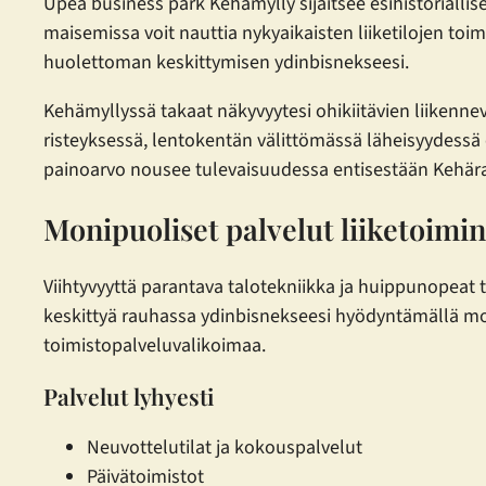
Upea business park Kehämylly sijaitsee esihistoriallis
maisemissa voit nauttia nykyaikaisten liiketilojen to
huolettoman keskittymisen ydinbisnekseesi.
Kehämyllyssä takaat näkyvyytesi ohikiitävien liikenne
risteyksessä, lentokentän välittömässä läheisyydessä 
painoarvo nousee tulevaisuudessa entisestään Kehärad
Monipuoliset palvelut liike­toimin
Viihtyvyyttä parantava talotekniikka ja huippunopeat 
keskittyä rauhassa ydinbisnekseesi hyödyntämällä moni
toimistopalveluvalikoimaa.
Palvelut lyhyesti
Neuvottelutilat ja kokouspalvelut
Päivätoimistot