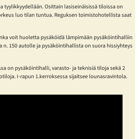
tyylikkyydellään. Osittain lasiseinäisissä tiloissa on
orkeus luo tilan tuntua. Reguksen toimistohotellista saat
nka voit huoletta pysäköidä lämpimään pysäköintihalliin
a n. 150 autolle ja pysäköintihallista on suora hissiyhteys
 on pysäköintihalli, varasto- ja teknisiä tiloja sekä 2
otiloja. I-rapun 1.kerroksessa sijaitsee lounasravintola.