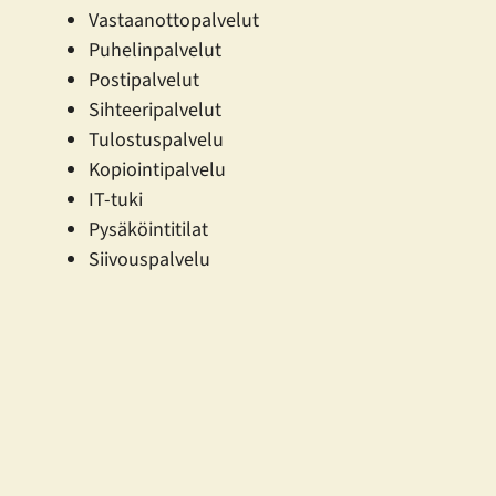
Vastaanotto­palvelut
Puhelinpalvelut
Postipalvelut
Sihteeripalvelut
Tulostus­palvelu
Kopiointi­palvelu
IT-tuki
Pysäköinti­tilat
Siivous­palvelu