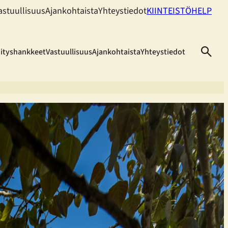
astuullisuus
Ajankohtaista
Yhteystiedot
KIINTEISTÖHELP
hityshankkeet
Vastuullisuus
Ajankohtaista
Yhteystiedot