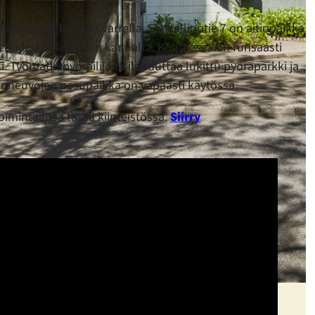
 liikenneyhteyksien varrella. Sinikalliontie 7 on aitiopaikka
vieraiden liikkumisen kannalta. Kohteessa on runsaasti
. Työmatkapyöräilijöitä ilahduttaa lukittu pyöräparkki ja
ajoneuvojen pesupaikka on vapaasti käytössä.
oimintaansa tässä kiinteistössä.
Siirry