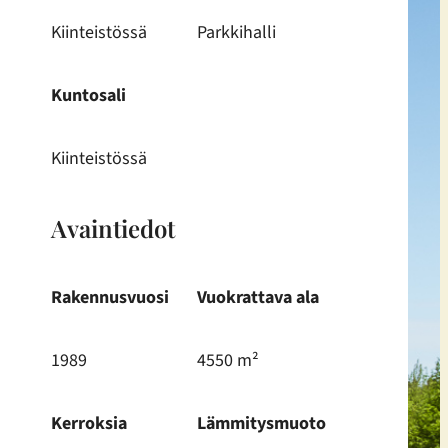
Kiinteistössä
Parkkihalli
Kuntosali
Kiinteistössä
Avaintiedot
Rakennusvuosi
Vuokrattava ala
1989
4550 m²
Kerroksia
Lämmitysmuoto