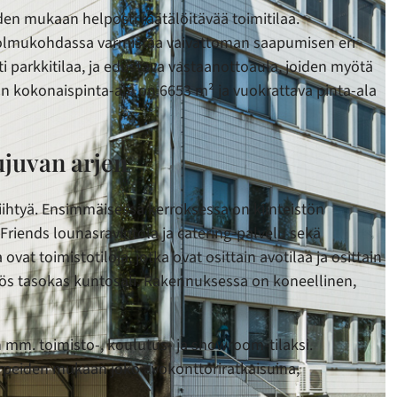
iden mukaan helposti räätälöitävää toimitilaa.
n solmukohdassa varmistaa vaivattoman saapumisen eri
i parkkitilaa, ja edustava vastaanottoaula, joiden myötä
stön kokonaispinta-ala on 6653 m² ja vuokrattava pinta-ala
ujuvan arjen
viihtyä. Ensimmäisessä kerroksessa on kiinteistön
Friends lounasravintola ja catering-palvelu sekä
ovat toimistotiloja, jotka ovat osittain avotilaa ja osittain
myös tasokas kuntosali. Rakennuksessa on koneellinen,
in mm. toimisto-, koulutus- ja showroom-tilaksi.
tarpeiden mukaan joko avokonttoriratkaisuina,