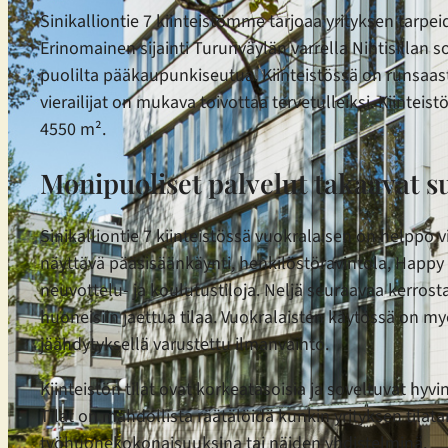
Sinikalliontie 7 kiinteistömme tarjoaa yrityksen tarpe
Erinomainen sijainti Turunväylän varrella Nihtisilla
puolilta pääkaupunkiseutua. Kiinteistössä on runsaast
vierailijat on mukava toivottaa tervetulleiksi. Kiintei
4550 m².
Monipuoliset palvelut takaavat s
Sinikalliontie 7 kiinteistössä vuokralaisen on helppo 
näyttävä pääsisäänkäynti, henkilöstöravintola, Happy 
neuvottelu- ja koulutustiloja. Neljä seuraavaa kerrosta 
huoneisiin jaettua tilaa. Vuokralaisten käytössä on 
jäähdytyksellä varustettu ilmanvaihto.
Kiinteistön tilat ovat korkeatasoisia ja soveltuvat hyv
Tilat on mahdollista räätälöidä kunkin yrityksen tila
työhuonekokonaisuuksina tai näiden yhdistelminä.