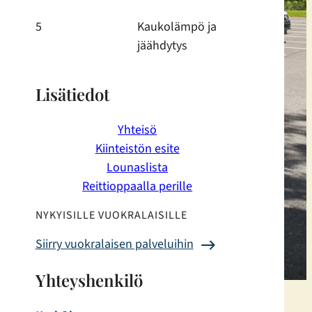
5
Kaukolämpö ja
jäähdytys
Lisätiedot
Yhteisö
Kiinteistön esite
Lounaslista
Reittioppaalla perille
NYKYISILLE VUOKRALAISILLE
Siirry vuokralaisen palveluihin
Yhteyshenkilö