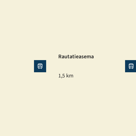
Rautatieasema
1,5 km