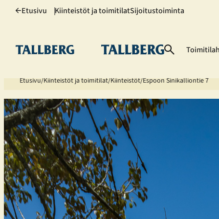
Siirry
Etusivu
Kiinteistöt ja toimitilat
Sijoitustoiminta
sisältöön
Toimitila
Etusivu
Kiinteistöt ja toimitilat
Kiinteistöt
Espoon Sinikalliontie 7