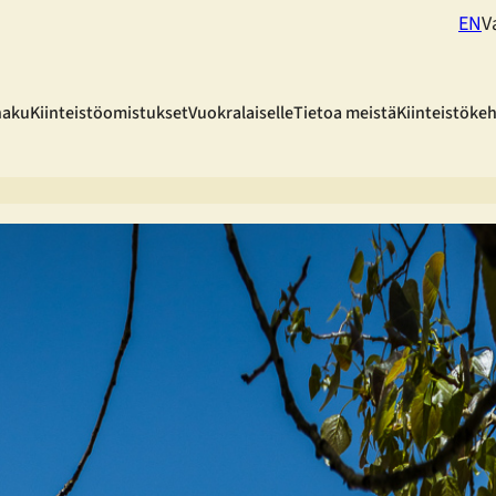
EN
V
haku
Kiinteistöomistukset
Vuokralaiselle
Tietoa meistä
Kiinteistöke