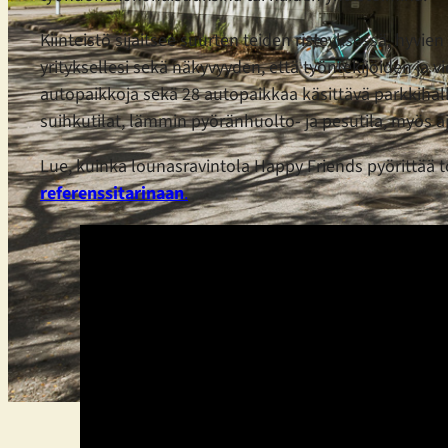
Kiinteistö sijaitsee suurten teiden risteyksessä, hyvien
yrityksellesi sekä näkyvyyden, että työntekijöiden ja 
autopaikkoja sekä 28 autopaikkaa käsittävä parkkihalli
suihkutilat, lämmin pyöränhuolto- ja pesutila, myös 
Lue, kuinka lounasravintola Happy Friends pyörittää t
referenssitarinaan
.