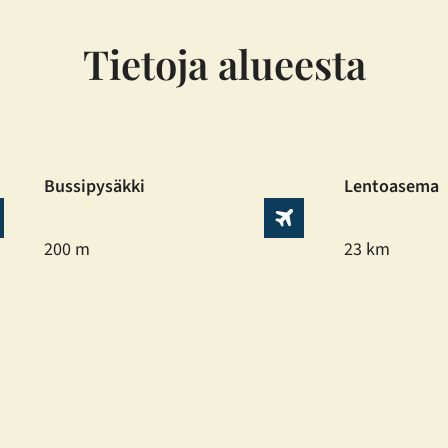
Tietoja alueesta
Bussipysäkki
Lentoasema
200 m
23 km