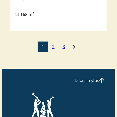
11 168 m²
1
2
3
Takaisin ylös