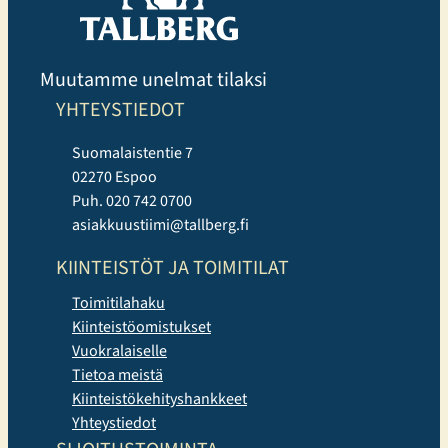
Muutamme unelmat tilaksi
YHTEYSTIEDOT
Suomalaistentie 7
02270 Espoo
Puh. 020 742 0700
asiakkuustiimi@tallberg.fi
KIINTEISTÖT JA TOIMITILAT
Toimitilahaku
Kiinteistöomistukset
Vuokralaiselle
Tietoa meistä
Kiinteistökehityshankkeet
Yhteystiedot