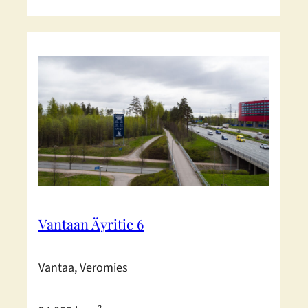
Vantaan Äyritie 6
Vantaa, Veromies