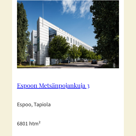
Espoon Metsänpojankuja 3
Espoo, Tapiola
6801 htm²