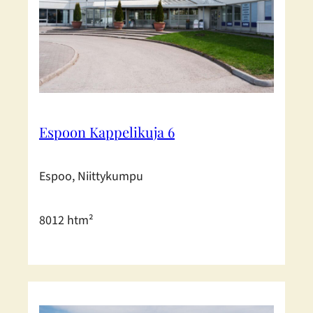
Espoon Kappelikuja 6
Espoo, Niittykumpu
8012 htm²