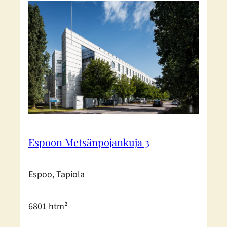
Espoon Metsänpojankuja 3
Espoo, Tapiola
6801 htm²