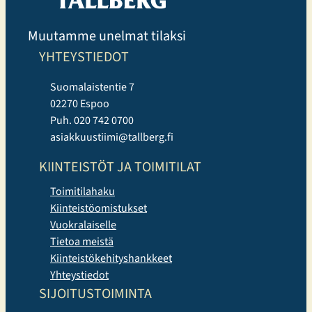
Muutamme unelmat tilaksi
YHTEYSTIEDOT
Suomalaistentie 7
02270 Espoo
Puh. 020 742 0700
asiakkuustiimi@tallberg.fi
KIINTEISTÖT JA TOIMITILAT
Toimitilahaku
Kiinteistöomistukset
Vuokralaiselle
Tietoa meistä
Kiinteistökehityshankkeet
Yhteystiedot
SIJOITUSTOIMINTA