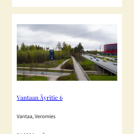
Vantaan Äyritie 6
Vantaa, Veromies